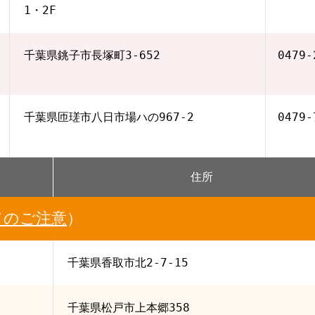
1・2F
千葉県銚子市長塚町3-652
0479‐
千葉県匝瑳市八日市場ハの967-2
0479‐
住所
てのご注意
）
千葉県香取市北2-7-15
千葉県松戸市上本郷358