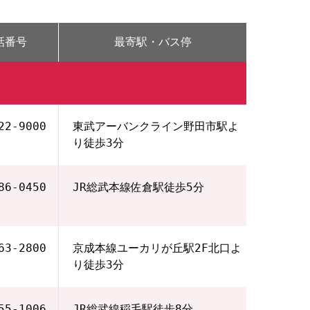
話番号
最寄駅・バス停
22‐9000
東武アーバンクライン野田市駅よ
り徒歩3分
86‐0450
JR総武本線佐倉駅徒歩5分
63-2800
京成本線ユーカリが丘駅2F北口よ
り徒歩3分
55‐1006
JR総武線稲毛駅徒歩8分