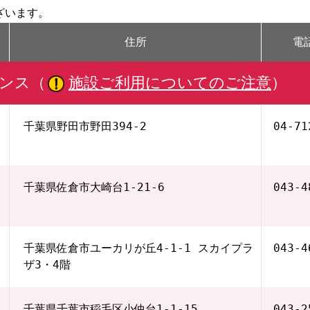
ざいます。
住所
電
ンス（
施設ご利用についてのご注意
）
千葉県野田市野田394-2
04‐71
千葉県佐倉市大崎台1-21-6
043‐4
千葉県佐倉市ユーカリが丘4-1-1 スカイプラ
043-4
ザ3・4階
千葉県千葉市稲毛区小仲台1-1-15
043‐2