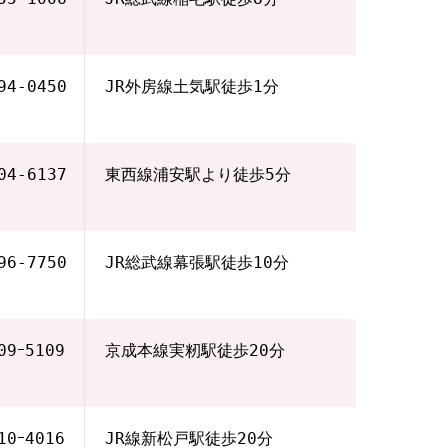
94‐0450
JR外房線土気駅徒歩1分
04‐6137
東西線浦安駅より徒歩5分
96‐7750
JR総武線幕張駅徒歩10分
09ｰ5109
京成本線実籾駅徒歩20分
10ｰ4016
JR線新松戸駅徒歩20分