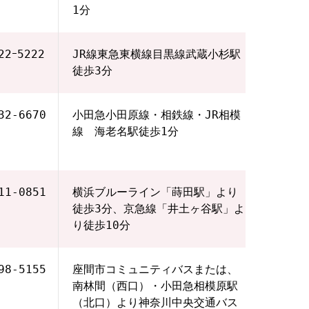
1分
22ｰ5222
JR線東急東横線目黒線武蔵小杉駅
徒歩3分
32-6670
小田急小田原線・相鉄線・JR相模
線 海老名駅徒歩1分
11-0851
横浜ブルーライン「蒔田駅」より
徒歩3分、京急線「井土ヶ谷駅」よ
り徒歩10分
98-5155
座間市コミュニティバスまたは、
南林間（西口）・小田急相模原駅
（北口）より神奈川中央交通バス