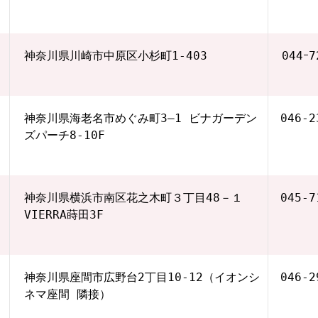
神奈川県川崎市中原区小杉町1-403
044ｰ7
神奈川県海老名市めぐみ町3―1 ビナガーデン
046-2
ズパーチ8-10F
神奈川県横浜市南区花之木町３丁目48－１
045-7
VIERRA蒔田3F
神奈川県座間市広野台2丁目10-12（イオンシ
046-2
ネマ座間 隣接）