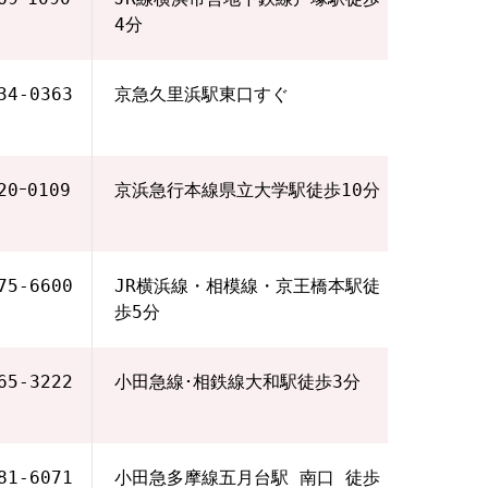
4分
34-0363
京急久里浜駅東口すぐ
20ｰ0109
京浜急行本線県立大学駅徒歩10分
75‐6600
JR横浜線・相模線・京王橋本駅徒
歩5分
65‐3222
小田急線･相鉄線大和駅徒歩3分
81-6071
小田急多摩線五月台駅 南口 徒歩