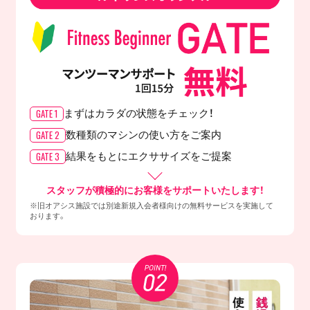
GATE 1
まずはカラダの
状態をチェック！
GATE 2
数種類のマシンの
使い方をご案内
GATE 3
結果をもとに
エクササイズをご提案
スタッフが積極的にお客様をサポートいたします！
※旧オアシス施設では別途新規入会者様向けの無料サービスを実施して
おります。