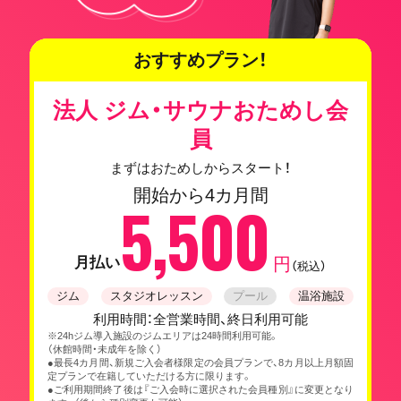
おすすめプラン！
法人 ジム・サウナおためし会
員
まずはおためしからスタート！
開始から4カ月間
5,500
月払い
円
（税込）
ジム
スタジオレッスン
プール
温浴施設
利用時間：全営業時間、終日利用可能
※24hジム導入施設のジムエリアは24時間利用可能。
（休館時間・未成年を除く）
●最長4カ月間、新規ご入会者様限定の会員プランで、8カ月以上月額固
定プランで在籍していただける方に限ります。
●ご利用期間終了後は『ご入会時に選択された会員種別』に変更となり