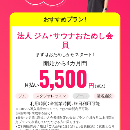
おすすめプラン！
法人 ジム・サウナおためし会
員
まずはおためしからスタート！
開始から4カ月間
5,500
月払い
円
（税込）
ジム
スタジオレッスン
プール
温浴施設
利用時間：全営業時間、終日利用可能
※24hジム導入施設のジムエリアは24時間利用可能。
（休館時間・未成年を除く）
●最長4カ月間、新規ご入会者様限定の会員プランで、8カ月以上月額固
定プランで在籍していただける方に限ります。
●ご利用期間終了後は『ご入会時に選択された会員種別』に変更となり