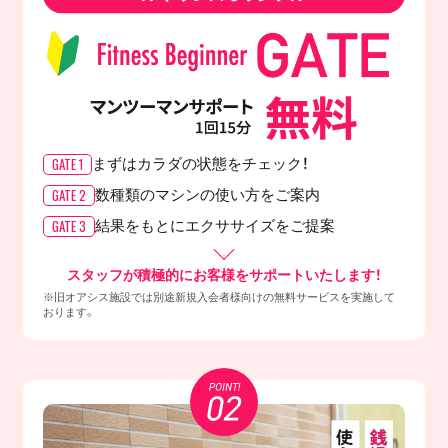
GATE 1
まずはカラダの
状態をチェック！
GATE 2
数種類のマシンの
使い方をご案内
GATE 3
結果をもとに
エクササイズをご提案
スタッフが積極的にお客様をサポートいたします！
※旧オアシス施設では別途新規入会者様向けの無料サービスを実施して
おります。