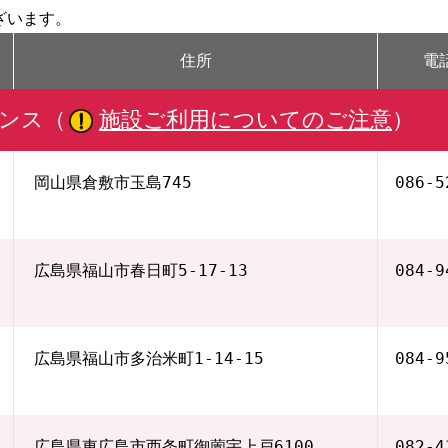
ざいます。
住所
電
ンス（
施設ご利用についてのご注意
）
岡山県倉敷市玉島745
086‐5
広島県福山市春日町5-17-13
084‐9
広島県福山市多治米町1-14-15
084‐9
広島県東広島市西条町御薗宇上戸6100
082‐4