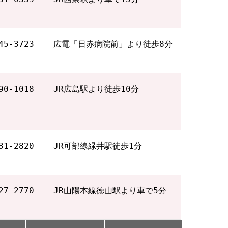
45‐3723
広電「日赤病院前」より徒歩8分
90‐1018
JR広島駅より徒歩10分
31‐2820
JR可部線緑井駅徒歩1分
27‐2770
JR山陽本線徳山駅より車で5分