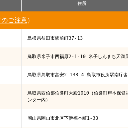
住所
てのご注意
）
島根県益田市駅前町37-13
鳥取県米子市西福原2-1-10 米子しんまち天満屋
鳥取県鳥取市富安2-138-4 鳥取市役所駅南庁舎
鳥取県西伯郡伯耆町大殿1010（伯耆町岸本保健
ンター内）
岡山県岡山市北区下伊福本町1-33