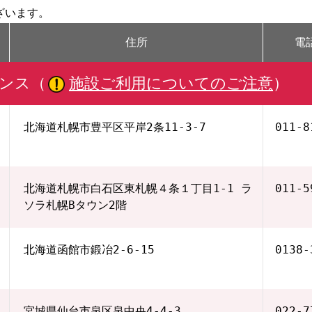
ざいます。
住所
電
ンス（
施設ご利用についてのご注意
）
北海道札幌市豊平区平岸2条11-3-7
011-8
北海道札幌市白石区東札幌４条１丁目1‐1 ラ
011-5
ソラ札幌Bタウン2階
北海道函館市鍛冶2-6-15
0138-
宮城県仙台市泉区泉中央4-4-3
022-7