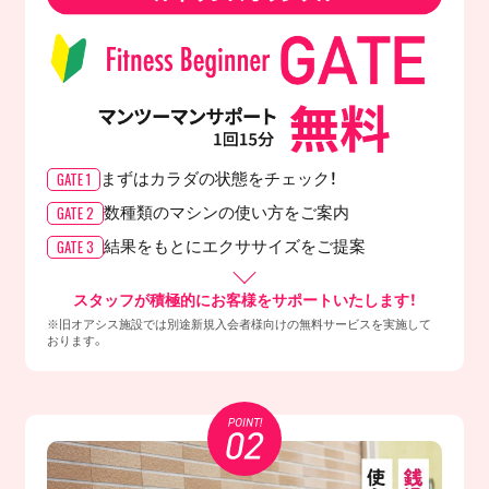
GATE 1
まずはカラダの
状態をチェック！
GATE 2
数種類のマシンの
使い方をご案内
GATE 3
結果をもとに
エクササイズをご提案
スタッフが積極的にお客様をサポートいたします！
※旧オアシス施設では別途新規入会者様向けの無料サービスを実施して
おります。