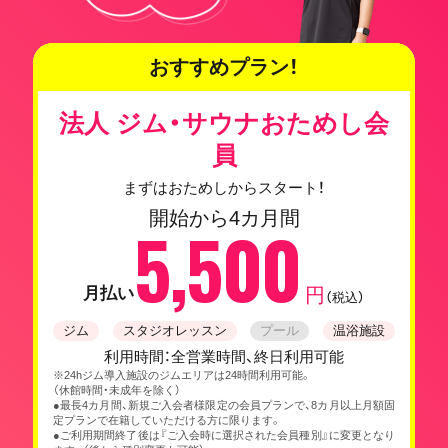
おすすめプラン！
法人 ジム・サウナおためし会
員
まずはおためしからスタート！
開始から4カ月間
5,500
月払い
円
（税込）
ジム
スタジオレッスン
プール
温浴施設
利用時間：全営業時間、終日利用可能
※24hジム導入施設のジムエリアは24時間利用可能。
（休館時間・未成年を除く）
●最長4カ月間、新規ご入会者様限定の会員プランで、8カ月以上月額固
定プランで在籍していただける方に限ります。
●ご利用期間終了後は『ご入会時に選択された会員種別』に変更となり