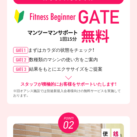
GATE 1
まずはカラダの
状態をチェック！
GATE 2
数種類のマシンの
使い方をご案内
GATE 3
結果をもとに
エクササイズをご提案
スタッフが積極的にお客様をサポートいたします！
※旧オアシス施設では別途新規入会者様向けの無料サービスを実施して
おります。