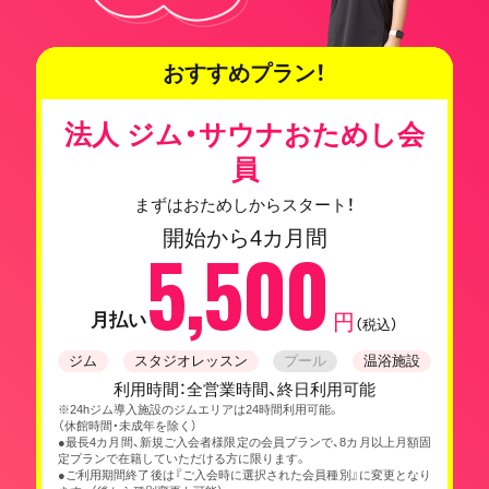
おすすめプラン！
法人 ジム・サウナおためし会
員
まずはおためしからスタート！
開始から4カ月間
5,500
月払い
円
（税込）
ジム
スタジオレッスン
プール
温浴施設
利用時間：全営業時間、終日利用可能
※24hジム導入施設のジムエリアは24時間利用可能。
（休館時間・未成年を除く）
●最長4カ月間、新規ご入会者様限定の会員プランで、8カ月以上月額固
定プランで在籍していただける方に限ります。
●ご利用期間終了後は『ご入会時に選択された会員種別』に変更となり