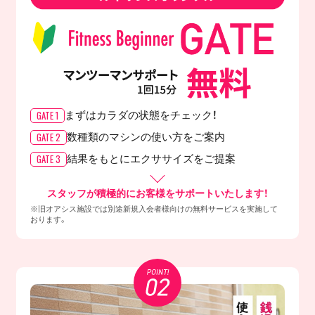
GATE 1
まずはカラダの
状態をチェック！
GATE 2
数種類のマシンの
使い方をご案内
GATE 3
結果をもとに
エクササイズをご提案
スタッフが積極的にお客様をサポートいたします！
※旧オアシス施設では別途新規入会者様向けの無料サービスを実施して
おります。