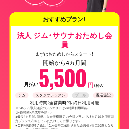
おすすめプラン！
法人 ジム・サウナおためし会
員
まずはおためしからスタート！
開始から4カ月間
5,500
月払い
円
（税込）
ジム
スタジオレッスン
プール
温浴施設
利用時間：全営業時間、終日利用可能
※24hジム導入施設のジムエリアは24時間利用可能。
（休館時間・未成年を除く）
●最長4カ月間、新規ご入会者様限定の会員プランで、8カ月以上月額固
定プランで在籍していただける方に限ります。
●ご利用期間終了後は『ご入会時に選択された会員種別』に変更となり