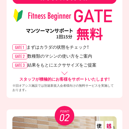
GATE 1
まずはカラダの
状態をチェック！
GATE 2
数種類のマシンの
使い方をご案内
GATE 3
結果をもとに
エクササイズをご提案
スタッフが積極的にお客様をサポートいたします！
※旧オアシス施設では別途新規入会者様向けの無料サービスを実施して
おります。