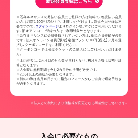
新規会員登録はこちら
※既存ルネサンスの月払い会員にご登録の方は無料で、都度払い会員
の方は月額1,100円（税込）でご利用いただけます。新規会員登録は不
要ですので、
ログインページ
よりログイン後、すぐにご利用いただけま
す。旧オアシスにご登録の方はご利用対象外となります。
※既存ルネサンスに会員登録されていない方は、新規会員登録が必要
です。法人オンライン会員【限定】定額プラン1,100円【税込】／月を選
択し、クーポンコードをご利用ください。
※クーポンコードは都度チケットのご購入にはご利用いただけませ
ん。
※上記特典は、2ヵ月目の月会費が無料となり、初月月会費は日割り計
算となります。
※入会時に無料期間を含む2カ月分の決済が必要です。
※2カ月以上の継続が必要となります。
※解約の際は当月10日までに指定のフォームからご自身で退会手続き
が必要となります。
※法人との契約により価格等が変更となる可能性がございます。
入会に必要なもの