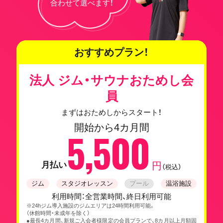
合わせて選べます！
おすすめプラン！
法人 ジム・サウナおためし会
員
まずはおためしからスタート！
開始から4カ月間
5,500
月払い
円
（税込）
ジム
スタジオレッスン
プール
温浴施設
利用時間：全営業時間、終日利用可能
※24hジム導入施設のジムエリアは24時間利用可能。
（休館時間・未成年を除く）
●最長4カ月間、新規ご入会者様限定の会員プランで、8カ月以上月額固