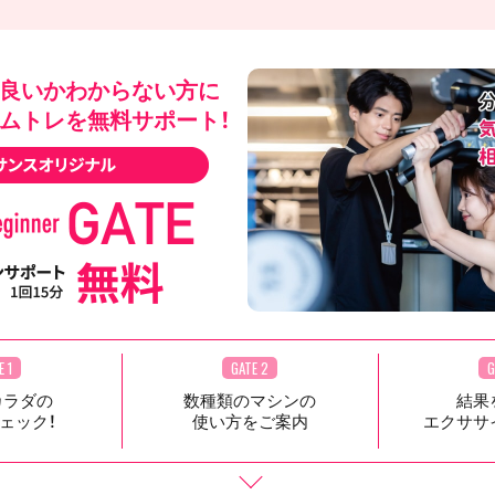
良いかわからない方に
ムトレを無料サポート！
E 1
GATE 2
G
カラダの
数種類のマシンの
結果
ェック！
使い方をご案内
エクササ