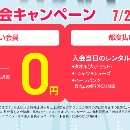
7/
が必要です。※上記入会特典は、8ヶ月以上月額固定プランにご在籍の方に限ります（都度払
月分の月会費を入会特典に充当いたします。※オプションサービスの無料期間終了後は通常月
。※フィットネス個人会員からコーポレート会員へ変更の方は対象外。