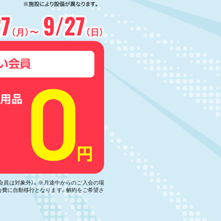
27
9/27
（月）〜
（日）
い会員は対象外）。※月途中からのご入会の場
会費に自動移行となります。解約をご希望さ