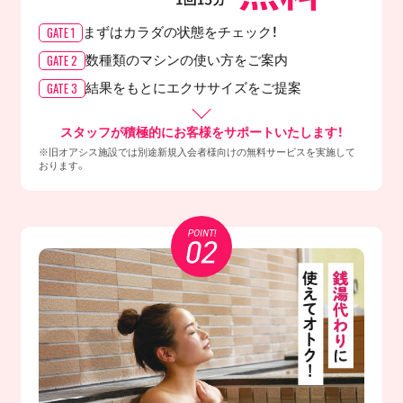
GATE 1
まずはカラダの
状態をチェック！
GATE 2
数種類のマシンの
使い方をご案内
GATE 3
結果をもとに
エクササイズをご提案
スタッフが積極的にお客様をサポートいたします！
※旧オアシス施設では別途新規入会者様向けの無料サービスを実施して
おります。