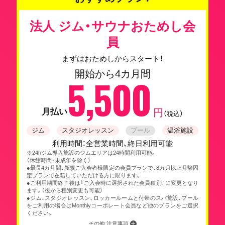
法人 ジム・サウナおためし会
員
まずはおためしからスタート！
開始から4カ月間
5,500
月払い
円
（税込）
ジム
スタジオレッスン
プール
温浴施設
利用時間：全営業時間、終日利用可能
※24hジム導入施設のジムエリアは24時間利用可能。
（休館時間・未成年を除く）
●最長4カ月間、新規ご入会者様限定の会員プランで、8カ月以上月額固
定プランで在籍していただける方に限ります。
●ご利用期間終了後は『ご入会時に選択された会員種別』に変更となり
ます。（後から種別変更も可能）
●ジム、スタジオレッスン、ロッカールームと付帯のスパ施設、プール
をご利用の場合はMonthlyコーポレート会員など他のプランをご選択
ください。
その他 注意事項