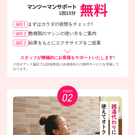
GATE 1
まずはカラダの
状態をチェック！
GATE 2
数種類のマシンの
使い方をご案内
GATE 3
結果をもとに
エクササイズをご提案
スタッフが積極的にお客様をサポートいたします！
※旧オアシス施設では別途新規入会者様向けの無料サービスを実施して
おります。