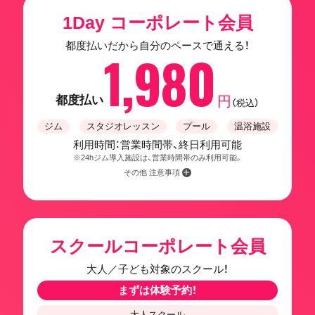
1Day コーポレート会員
都度払いだから自分のペースで通える！
1,980
都度払い
円
（税込）
ジム
スタジオレッスン
プール
温浴施設
利用時間：営業時間帯、終日利用可能
※24hジム導入施設は、営業時間帯のみ利用可能。
その他 注意事項
スクールコーポレート会員
大人／子ども対象のスクール！
まずは体験予約！
大人スクール