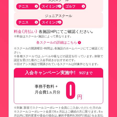
テニス
スイミング
ゴルフ
ジュニアスクール
テニス
スイミング
料金（月払い）
各施設HPにてご確認ください。
※料金はスクール・施設によって異なります。
各スクールの詳細はこちら
※スクールの開講曜日・時間は、各施設のホームページにてご確認くだ
さい。
※各種スクールでは、レベルや級などの認定を行っています。体験で
認定を受けた後のご入会手続きがおすすめです。
※旧オアシス施設で開講されているスクールは対象外となります。
入会キャンペーン実施中！
9/27まで
0
事務手数料 +
月会費1ヵ月分
円
※対象：新規でスクールコーポレート会員にご入会いただいた方のみ
※スクールコーポレート会員で8ヵ月以上ご継続の方に限ります。8ヵ
月以内に契約変更や退会の場合は、解約手数料9,350円（税込）をお支払