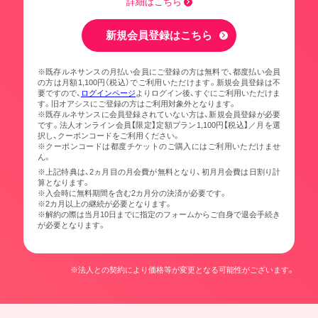
詳細はこちら
新規会員登録はこちら
※既存ルネサンスの月払い会員にご登録の方は無料で、都度払い会員
の方は月額1,100円（税込）でご利用いただけます。新規会員登録は不
要ですので、
ログインページ
よりログイン後、すぐにご利用いただけま
す。旧オアシスにご登録の方はご利用対象外となります。
※既存ルネサンスに会員登録されていない方は、新規会員登録が必要
です。法人オンライン会員【限定】定額プラン1,100円【税込】／月を選
択し、クーポンコードをご利用ください。
※クーポンコードは都度チケットのご購入にはご利用いただけませ
ん。
※上記特典は、2ヵ月目の月会費が無料となり、初月月会費は日割り計
算となります。
※入会時に無料期間を含む2カ月分の決済が必要です。
※2カ月以上の継続が必要となります。
※解約の際は当月10日までに指定のフォームからご自身で退会手続き
が必要となります。
※法人との契約により価格等が変更となる可能性がございます。