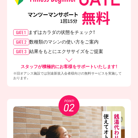
GATE 1
まずはカラダの
状態をチェック！
GATE 2
数種類のマシンの
使い方をご案内
GATE 3
結果をもとに
エクササイズをご提案
スタッフが積極的にお客様をサポートいたします！
※旧オアシス施設では別途新規入会者様向けの無料サービスを実施して
おります。