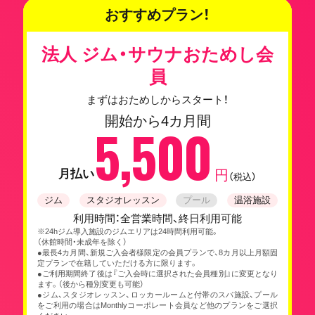
おすすめプラン！
法人 ジム・サウナおためし会
員
まずはおためしからスタート！
開始から4カ月間
5,500
月払い
円
（税込）
ジム
スタジオレッスン
プール
温浴施設
利用時間：全営業時間、終日利用可能
※24hジム導入施設のジムエリアは24時間利用可能。
（休館時間・未成年を除く）
●最長4カ月間、新規ご入会者様限定の会員プランで、8カ月以上月額固
定プランで在籍していただける方に限ります。
●ご利用期間終了後は『ご入会時に選択された会員種別』に変更となり
ます。（後から種別変更も可能）
●ジム、スタジオレッスン、ロッカールームと付帯のスパ施設、プール
をご利用の場合はMonthlyコーポレート会員など他のプランをご選択