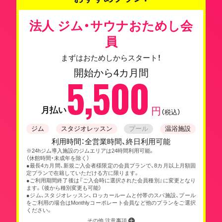
法人 ジム・サウナおためし会
員
まずはおためしからスタート！
開始から4カ月間
5,500
月払い
円
（税込）
ジム
スタジオレッスン
プール
温浴施設
利用時間：全営業時間、終日利用可能
※24hジム導入施設のジムエリアは24時間利用可能。
（休館時間・未成年を除く）
●最長4カ月間、新規ご入会者様限定の会員プランで、8カ月以上月額固
定プランで在籍していただける方に限ります。
●ご利用期間終了後は『ご入会時に選択された会員種別』に変更となり
ます。（後から種別変更も可能）
●ジム、スタジオレッスン、ロッカールームと付帯のスパ施設、プール
をご利用の場合はMonthlyコーポレート会員など他のプランをご選択
ください。
その他 注意事項