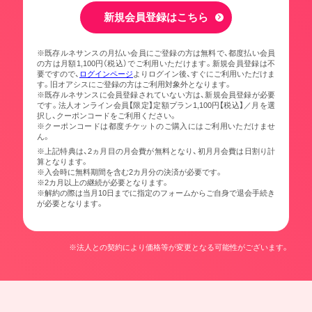
新規会員登録はこちら
※既存ルネサンスの月払い会員にご登録の方は無料で、都度払い会員
の方は月額1,100円（税込）でご利用いただけます。新規会員登録は不
要ですので、
ログインページ
よりログイン後、すぐにご利用いただけま
す。旧オアシスにご登録の方はご利用対象外となります。
※既存ルネサンスに会員登録されていない方は、新規会員登録が必要
です。法人オンライン会員【限定】定額プラン1,100円【税込】／月を選
択し、クーポンコードをご利用ください。
※クーポンコードは都度チケットのご購入にはご利用いただけませ
ん。
※上記特典は、2ヵ月目の月会費が無料となり、初月月会費は日割り計
算となります。
※入会時に無料期間を含む2カ月分の決済が必要です。
※2カ月以上の継続が必要となります。
※解約の際は当月10日までに指定のフォームからご自身で退会手続き
が必要となります。
※法人との契約により価格等が変更となる可能性がございます。