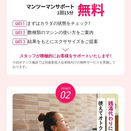
GATE 1
まずはカラダの
状態をチェック！
GATE 2
数種類のマシンの
使い方をご案内
GATE 3
結果をもとに
エクササイズをご提案
スタッフが積極的にお客様をサポートいたします！
※旧オアシス施設では別途新規入会者様向けの無料サービスを実施して
おります。