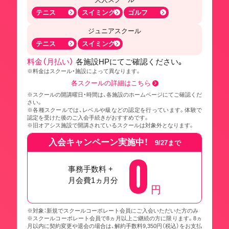
テニス
スイミング
ゴルフ
ジュニアスクール
テニス
スイミング
料金（月払い）
各施設HPにてご確認ください。
※料金はスクール・施設によって異なります。
各スクールの詳細はこちら
※スクールの開講曜日・時間は、各施設のホームページにてご確認くだ
さい。
※各種スクールでは、レベルや級などの認定を行っています。体験で
認定を受けた後のご入会手続きがおすすめです。
※旧オアシス施設で開講されているスクールは対象外となります。
入会キャンペーン実施中！
9/27まで
0
事務手数料 +
月会費1ヵ月分
円
※対象：新規でスクールコーポレート会員にご入会いただいた方のみ
※スクールコーポレート会員で8ヵ月以上ご継続の方に限ります。8ヵ
月以内に契約変更や退会の場合は、解約手数料9,350円（税込）をお支払