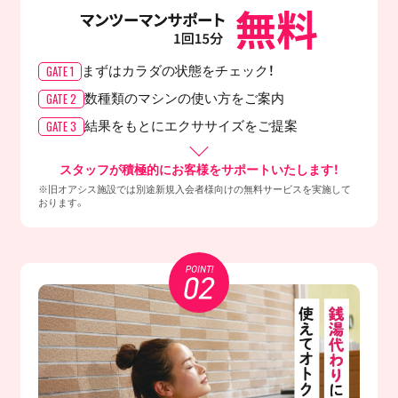
GATE 1
まずはカラダの
状態をチェック！
GATE 2
数種類のマシンの
使い方をご案内
GATE 3
結果をもとに
エクササイズをご提案
スタッフが積極的にお客様をサポートいたします！
※旧オアシス施設では別途新規入会者様向けの無料サービスを実施して
おります。