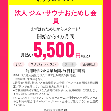
法人 ジム・サウナおためし会
員
まずはおためしからスタート！
開始から4カ月間
5,500
月払い
円
（税込）
ジム
スタジオレッスン
プール
温浴施設
利用時間：全営業時間、終日利用可能
※24hジム導入施設のジムエリアは24時間利用可能。
（休館時間・未成年を除く）
●最長4カ月間、新規ご入会者様限定の会員プランで、8カ月以上月額固
定プランで在籍していただける方に限ります。
●ご利用期間終了後は『ご入会時に選択された会員種別』に変更となり
ます。（後から種別変更も可能）
●ジム、スタジオレッスン、ロッカールームと付帯のスパ施設、プール
をご利用の場合はMonthlyコーポレート会員など他のプランをご選択
ください。
その他 注意事項