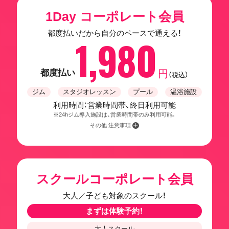
1Day コーポレート会員
都度払いだから自分のペースで通える！
1,980
都度払い
円
（税込）
ジム
スタジオレッスン
プール
温浴施設
利用時間：営業時間帯、終日利用可能
※24hジム導入施設は、営業時間帯のみ利用可能。
その他 注意事項
スクールコーポレート会員
大人／子ども対象のスクール！
まずは体験予約！
大人スクール