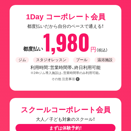
1Day コーポレート会員
都度払いだから自分のペースで通える！
1,980
都度払い
円
（税込）
ジム
スタジオレッスン
プール
温浴施設
利用時間：営業時間帯、終日利用可能
※24hジム導入施設は、営業時間帯のみ利用可能。
その他 注意事項
スクールコーポレート会員
大人／子ども対象のスクール！
まずは体験予約！