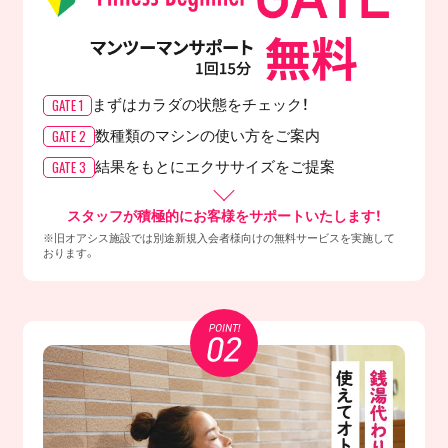
GATE 1
まずはカラダの
状態をチェック！
GATE 2
数種類のマシンの
使い方をご案内
GATE 3
結果をもとに
エクササイズをご提案
スタッフが積極的にお客様をサポートいたします！
※旧オアシス施設では別途新規入会者様向けの無料サービスを実施して
おります。