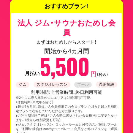
おすすめプラン！
法人 ジム・サウナおためし会
員
まずはおためしからスタート！
開始から4カ月間
5,500
月払い
円
（税込）
ジム
スタジオレッスン
プール
温浴施設
利用時間：全営業時間、終日利用可能
※24hジム導入施設のジムエリアは24時間利用可能。
（休館時間・未成年を除く）
●最長4カ月間、新規ご入会者様限定の会員プランで、8カ月以上月額固
定プランで在籍していただける方に限ります。
●ご利用期間終了後は『ご入会時に選択された会員種別』に変更となり
ます。（後から種別変更も可能）
●ジム、スタジオレッスン、ロッカールームと付帯のスパ施設、プール
をご利用の場合はMonthlyコーポレート会員など他のプランをご選択