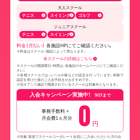
大人スクール
テニス
スイミング
ゴルフ
ジュニアスクール
テニス
スイミング
料金（月払い）
各施設HPにてご確認ください。
※料金はスクール・施設によって異なります。
各スクールの詳細はこちら
※スクールの開講曜日・時間は、各施設のホームページにてご確認くだ
さい。
※各種スクールでは、レベルや級などの認定を行っています。体験で
認定を受けた後のご入会手続きがおすすめです。
※旧オアシス施設で開講されているスクールは対象外となります。
入会キャンペーン実施中！
9/27まで
0
事務手数料 +
月会費1ヵ月分
円
※対象：新規でスクールコーポレート会員にご入会いただいた方のみ