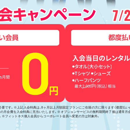
7/
が必要です。※上記入会特典は、8ヶ月以上月額固定プランにご在籍の方に限ります（都度払
月分の月会費を入会特典に充当いたします。※オプションサービスの無料期間終了後は通常月
。※フィットネス個人会員からコーポレート会員へ変更の方は対象外。