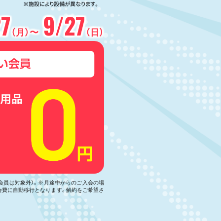
27
9/27
（月）〜
（日）
い会員は対象外）。※月途中からのご入会の場
会費に自動移行となります。解約をご希望さ