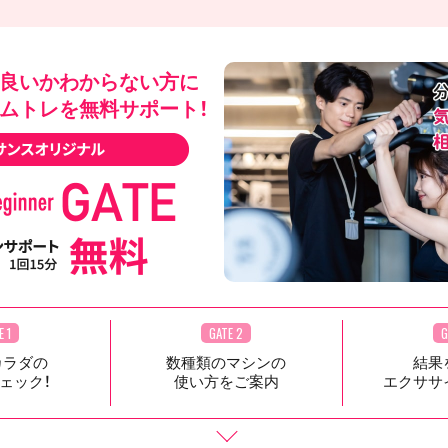
良いかわからない方に
ムトレを無料サポート！
E 1
GATE 2
G
カラダの
数種類のマシンの
結果
ェック！
使い方をご案内
エクササ