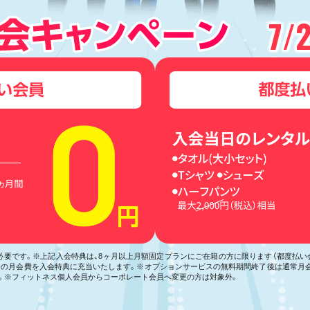
7/
が必要です。※上記入会特典は、8ヶ月以上月額固定プランにご在籍の方に限ります（都度払
月分の月会費を入会特典に充当いたします。※オプションサービスの無料期間終了後は通常月
。※フィットネス個人会員からコーポレート会員へ変更の方は対象外。