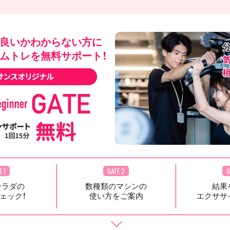
良いかわからない方に
ムトレを無料サポート！
E 1
GATE 2
G
カラダの
数種類のマシンの
結果
ェック！
使い方をご案内
エクササ