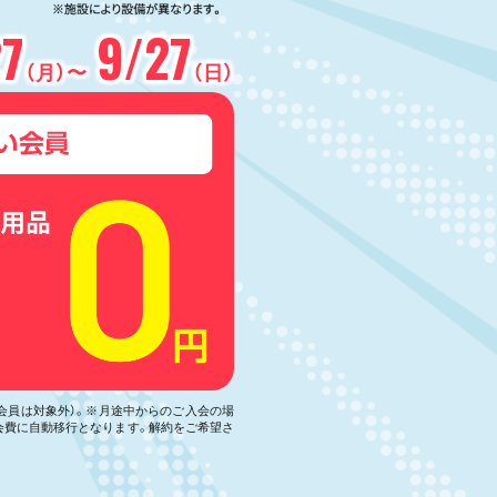
27
9/27
（月）〜
（日）
い会員は対象外）。※月途中からのご入会の場
会費に自動移行となります。解約をご希望さ