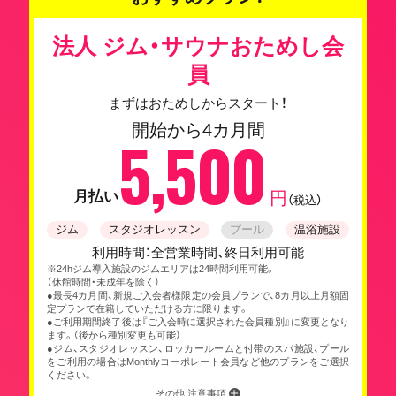
法人 ジム・サウナおためし会
員
まずはおためしからスタート！
開始から4カ月間
5,500
月払い
円
（税込）
ジム
スタジオレッスン
プール
温浴施設
利用時間：全営業時間、終日利用可能
※24hジム導入施設のジムエリアは24時間利用可能。
（休館時間・未成年を除く）
●最長4カ月間、新規ご入会者様限定の会員プランで、8カ月以上月額固
定プランで在籍していただける方に限ります。
●ご利用期間終了後は『ご入会時に選択された会員種別』に変更となり
ます。（後から種別変更も可能）
●ジム、スタジオレッスン、ロッカールームと付帯のスパ施設、プール
をご利用の場合はMonthlyコーポレート会員など他のプランをご選択
ください。
その他 注意事項