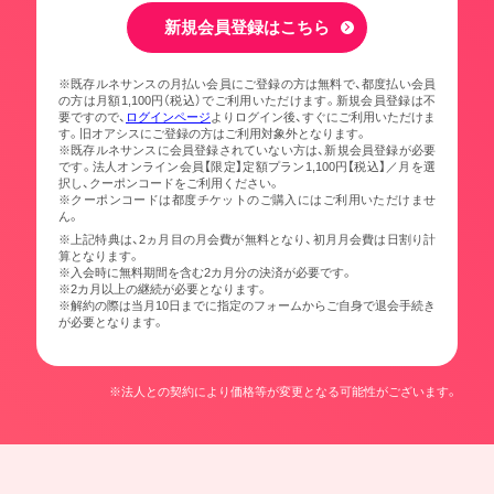
新規会員登録はこちら
※既存ルネサンスの月払い会員にご登録の方は無料で、都度払い会員
の方は月額1,100円（税込）でご利用いただけます。新規会員登録は不
要ですので、
ログインページ
よりログイン後、すぐにご利用いただけま
す。旧オアシスにご登録の方はご利用対象外となります。
※既存ルネサンスに会員登録されていない方は、新規会員登録が必要
です。法人オンライン会員【限定】定額プラン1,100円【税込】／月を選
択し、クーポンコードをご利用ください。
※クーポンコードは都度チケットのご購入にはご利用いただけませ
ん。
※上記特典は、2ヵ月目の月会費が無料となり、初月月会費は日割り計
算となります。
※入会時に無料期間を含む2カ月分の決済が必要です。
※2カ月以上の継続が必要となります。
※解約の際は当月10日までに指定のフォームからご自身で退会手続き
が必要となります。
※法人との契約により価格等が変更となる可能性がございます。