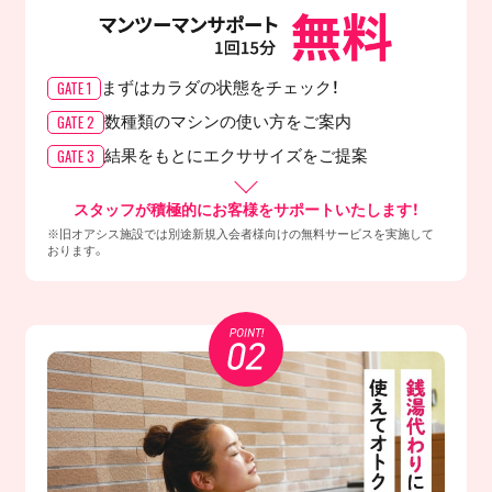
GATE 1
まずはカラダの
状態をチェック！
GATE 2
数種類のマシンの
使い方をご案内
GATE 3
結果をもとに
エクササイズをご提案
スタッフが積極的にお客様をサポートいたします！
※旧オアシス施設では別途新規入会者様向けの無料サービスを実施して
おります。