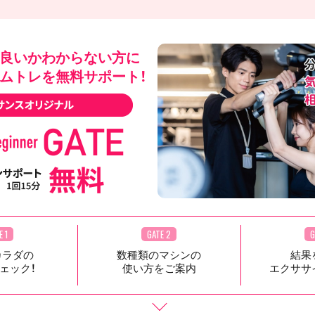
良いかわからない方に
ムトレを無料サポート！
E 1
GATE 2
G
カラダの
数種類のマシンの
結果
ェック！
使い方をご案内
エクササ