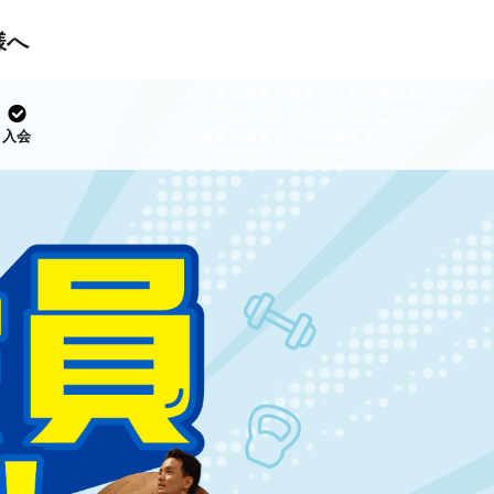
様へ
入会