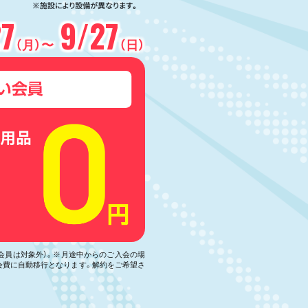
27
9/27
（月）〜
（日）
い会員は対象外）。※月途中からのご入会の場
会費に自動移行となります。解約をご希望さ