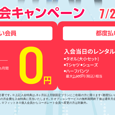
7/
が必要です。※上記入会特典は、8ヶ月以上月額固定プランにご在籍の方に限ります（都度払
月分の月会費を入会特典に充当いたします。※オプションサービスの無料期間終了後は通常月
。※フィットネス個人会員からコーポレート会員へ変更の方は対象外。