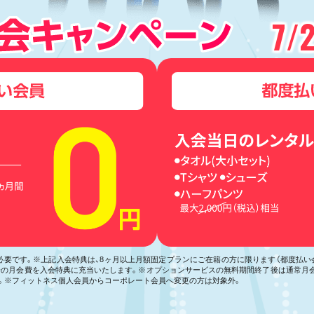
7/
が必要です。※上記入会特典は、8ヶ月以上月額固定プランにご在籍の方に限ります（都度払
月分の月会費を入会特典に充当いたします。※オプションサービスの無料期間終了後は通常月
。※フィットネス個人会員からコーポレート会員へ変更の方は対象外。