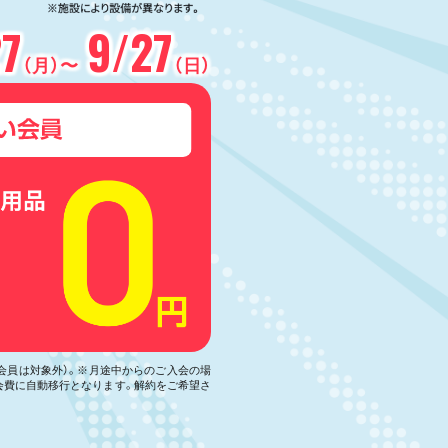
27
9/27
（月）〜
（日）
い会員は対象外）。※月途中からのご入会の場
会費に自動移行となります。解約をご希望さ