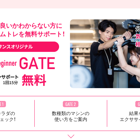
良いかわからない方に
ムトレを無料サポート！
E 1
GATE 2
G
カラダの
数種類のマシンの
結果
ェック！
使い方をご案内
エクササ