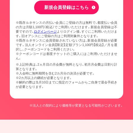
新規会員登録はこちら
※既存ルネサンスの月払い会員にご登録の方は無料で、都度払い会員
の方は月額1,100円（税込）でご利用いただけます。新規会員登録は不
要ですので、
ログインページ
よりログイン後、すぐにご利用いただけま
す。旧オアシスにご登録の方はご利用対象外となります。
※既存ルネサンスに会員登録されていない方は、新規会員登録が必要
です。法人オンライン会員【限定】定額プラン1,100円【税込】／月を選
択し、クーポンコードをご利用ください。
※クーポンコードは都度チケットのご購入にはご利用いただけませ
ん。
※上記特典は、2ヵ月目の月会費が無料となり、初月月会費は日割り計
算となります。
※入会時に無料期間を含む2カ月分の決済が必要です。
※2カ月以上の継続が必要となります。
※解約の際は当月10日までに指定のフォームからご自身で退会手続き
が必要となります。
※法人との契約により価格等が変更となる可能性がございます。