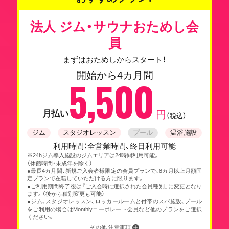
法人 ジム・サウナおためし会
員
まずはおためしからスタート！
開始から4カ月間
5,500
月払い
円
（税込）
ジム
スタジオレッスン
プール
温浴施設
利用時間：全営業時間、終日利用可能
※24hジム導入施設のジムエリアは24時間利用可能。
（休館時間・未成年を除く）
●最長4カ月間、新規ご入会者様限定の会員プランで、8カ月以上月額固
定プランで在籍していただける方に限ります。
●ご利用期間終了後は『ご入会時に選択された会員種別』に変更となり
ます。（後から種別変更も可能）
●ジム、スタジオレッスン、ロッカールームと付帯のスパ施設、プール
をご利用の場合はMonthlyコーポレート会員など他のプランをご選択
ください。
その他 注意事項