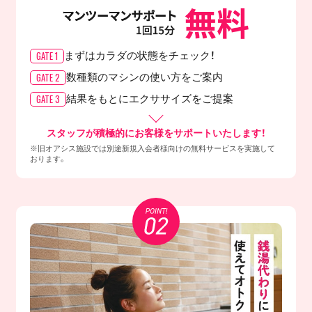
GATE 1
まずはカラダの
状態をチェック！
GATE 2
数種類のマシンの
使い方をご案内
GATE 3
結果をもとに
エクササイズをご提案
スタッフが積極的にお客様をサポートいたします！
※旧オアシス施設では別途新規入会者様向けの無料サービスを実施して
おります。