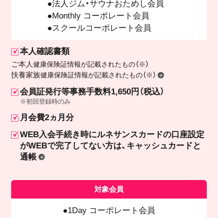
法人ジム・サウナおためし会員
Monthly コーポレート会員
スクールコーポレート会員
本人確認書類
ご本人
健康保険証情報が記載されたもの（※）
扶養家族
健康保険証情報が記載されたもの（※）
会員証発行等事務手数料1,650円（税込）
※初回登録時のみ
月会費2ヵ月分
WEB入会手続き時にルネサンスカードの口座設定
が
WEBで完了してない方は、キャッシュカードと
通帳
対象会員
1Day コーポレート会員