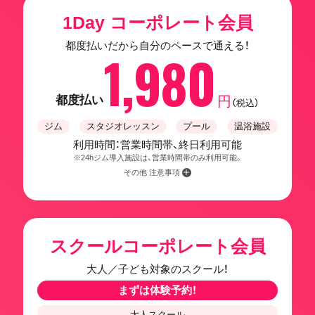
1Day コーポレート会員
都度払いだから自分のペースで通える！
1,980
都度払い
円
（税込）
ジム
スタジオレッスン
プール
温浴施設
利用時間：営業時間帯、終日利用可能
※24hジム導入施設は、営業時間帯のみ利用可能。
その他 注意事項
スクールコーポレート会員
大人／子ども対象のスクール！
まずは体験予約！
大人スクール