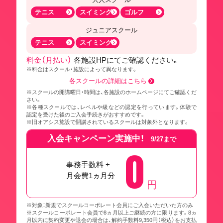
テニス
スイミング
ゴルフ
ジュニアスクール
テニス
スイミング
料金（月払い）
各施設HPにてご確認ください。
※料金はスクール・施設によって異なります。
各スクールの詳細はこちら
※スクールの開講曜日・時間は、各施設のホームページにてご確認くだ
さい。
※各種スクールでは、レベルや級などの認定を行っています。体験で
認定を受けた後のご入会手続きがおすすめです。
※旧オアシス施設で開講されているスクールは対象外となります。
入会キャンペーン実施中！
9/27まで
0
事務手数料 +
月会費1ヵ月分
円
※対象：新規でスクールコーポレート会員にご入会いただいた方のみ
※スクールコーポレート会員で8ヵ月以上ご継続の方に限ります。8ヵ
月以内に契約変更や退会の場合は、解約手数料9,350円（税込）をお支払