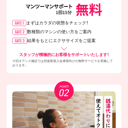
GATE 1
まずはカラダの
状態をチェック！
GATE 2
数種類のマシンの
使い方をご案内
GATE 3
結果をもとに
エクササイズをご提案
スタッフが積極的にお客様をサポートいたします！
※旧オアシス施設では別途新規入会者様向けの無料サービスを実施して
おります。