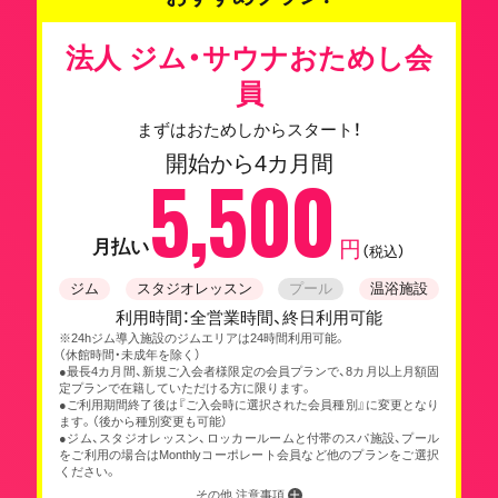
法人 ジム・サウナおためし会
員
まずはおためしからスタート！
開始から4カ月間
5,500
月払い
円
（税込）
ジム
スタジオレッスン
プール
温浴施設
利用時間：全営業時間、終日利用可能
※24hジム導入施設のジムエリアは24時間利用可能。
（休館時間・未成年を除く）
●最長4カ月間、新規ご入会者様限定の会員プランで、8カ月以上月額固
定プランで在籍していただける方に限ります。
●ご利用期間終了後は『ご入会時に選択された会員種別』に変更となり
ます。（後から種別変更も可能）
●ジム、スタジオレッスン、ロッカールームと付帯のスパ施設、プール
をご利用の場合はMonthlyコーポレート会員など他のプランをご選択
ください。
その他 注意事項