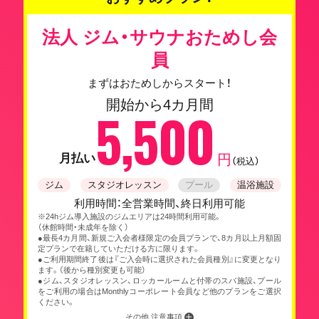
法人 ジム・サウナおためし会
員
まずはおためしからスタート！
開始から4カ月間
5,500
月払い
円
（税込）
ジム
スタジオレッスン
プール
温浴施設
利用時間：全営業時間、終日利用可能
※24hジム導入施設のジムエリアは24時間利用可能。
（休館時間・未成年を除く）
●最長4カ月間、新規ご入会者様限定の会員プランで、8カ月以上月額固
定プランで在籍していただける方に限ります。
●ご利用期間終了後は『ご入会時に選択された会員種別』に変更となり
ます。（後から種別変更も可能）
●ジム、スタジオレッスン、ロッカールームと付帯のスパ施設、プール
をご利用の場合はMonthlyコーポレート会員など他のプランをご選択
ください。
その他 注意事項