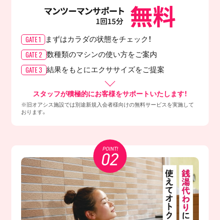
GATE 1
まずはカラダの
状態をチェック！
GATE 2
数種類のマシンの
使い方をご案内
GATE 3
結果をもとに
エクササイズをご提案
スタッフが積極的にお客様をサポートいたします！
※旧オアシス施設では別途新規入会者様向けの無料サービスを実施して
おります。