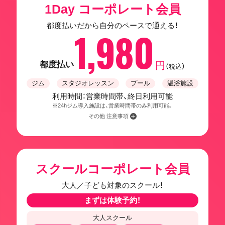
1Day コーポレート会員
都度払いだから自分のペースで通える！
1,980
都度払い
円
（税込）
ジム
スタジオレッスン
プール
温浴施設
利用時間：営業時間帯、終日利用可能
※24hジム導入施設は、営業時間帯のみ利用可能。
その他 注意事項
スクールコーポレート会員
大人／子ども対象のスクール！
まずは体験予約！
大人スクール