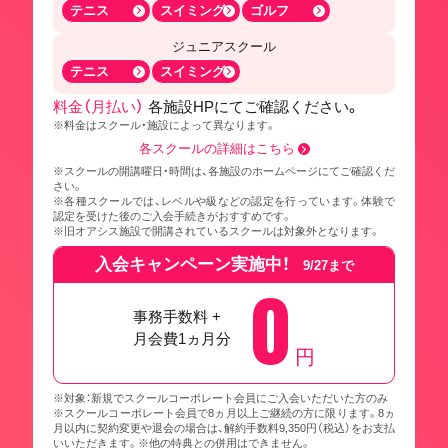
テニス
スイミング
ゴルフ
ジュニアスクール
テニス
スイミング
料金（月払い）
各施設HPにてご確認ください。
※料金はスクール・施設によって異なります。
各スクールの詳細はこちら
※スクールの開講曜日・時間は、各施設のホームページにてご確認くだ
さい。
※各種スクールでは、レベルや級などの認定を行っています。体験で
認定を受けた後のご入会手続きがおすすめです。
※旧オアシス施設で開講されているスクールは対象外となります。
入会キャンペーン実施中！
9/27まで
0
事務手数料 +
月会費1ヵ月分
円
※対象：新規でスクールコーポレート会員にご入会いただいた方のみ
※スクールコーポレート会員で8ヵ月以上ご継続の方に限ります。8ヵ
月以内に契約変更や退会の場合は、解約手数料9,350円（税込）をお支払
いいただきます。※他の特典との併用はできません。