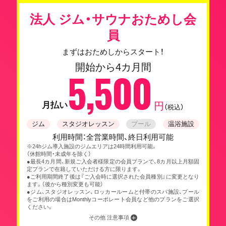
法人 ジム・サウナおためし会
員
まずはおためしからスタート！
開始から4カ月間
5,500
月払い
円
（税込）
ジム
スタジオレッスン
プール
温浴施設
利用時間：全営業時間、終日利用可能
※24hジム導入施設のジムエリアは24時間利用可能。
（休館時間・未成年を除く）
●最長4カ月間、新規ご入会者様限定の会員プランで、8カ月以上月額固
定プランで在籍していただける方に限ります。
●ご利用期間終了後は『ご入会時に選択された会員種別』に変更となり
ます。（後から種別変更も可能）
●ジム、スタジオレッスン、ロッカールームと付帯のスパ施設、プール
をご利用の場合はMonthlyコーポレート会員など他のプランをご選択
ください。
その他 注意事項