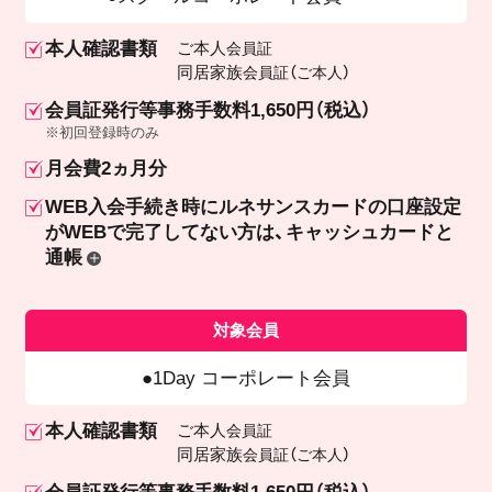
本人確認書類
ご本人
会員証
同居家族
会員証（ご本人）
会員証発行等事務手数料1,650円（税込）
※初回登録時のみ
月会費2ヵ月分
WEB入会手続き時にルネサンスカードの口座設定
が
WEBで完了してない方は、キャッシュカードと
通帳
対象会員
1Day コーポレート会員
本人確認書類
ご本人
会員証
同居家族
会員証（ご本人）