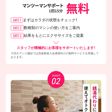
GATE 1
まずはカラダの
状態をチェック！
GATE 2
数種類のマシンの
使い方をご案内
GATE 3
結果をもとに
エクササイズをご提案
スタッフが積極的にお客様をサポートいたします！
※旧オアシス施設では別途新規入会者様向けの無料サービスを実施して
おります。