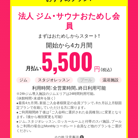
法人 ジム・サウナおためし会
員
まずはおためしからスタート！
開始から4カ月間
5,500
月払い
円
（税込）
ジム
スタジオレッスン
プール
温浴施設
利用時間：全営業時間、終日利用可能
※24hジム導入施設のジムエリアは24時間利用可能。
（休館時間・未成年を除く）
●最長4カ月間、新規ご入会者様限定の会員プランで、8カ月以上月額固
定プランで在籍していただける方に限ります。
●ご利用期間終了後は『ご入会時に選択された会員種別』に変更となり
ます。（後から種別変更も可能）
●ジム、スタジオレッスン、ロッカールームと付帯のスパ施設、プール
をご利用の場合はMonthlyコーポレート会員など他のプランをご選択
ください。
その他 注意事項