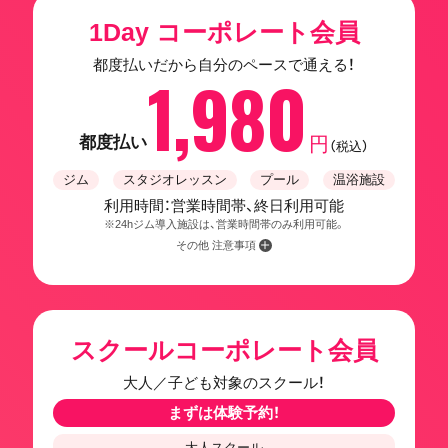
1Day コーポレート会員
都度払いだから自分のペースで通える！
1,980
都度払い
円
（税込）
ジム
スタジオレッスン
プール
温浴施設
利用時間：営業時間帯、終日利用可能
※24hジム導入施設は、営業時間帯のみ利用可能。
その他 注意事項
スクールコーポレート会員
大人／子ども対象のスクール！
まずは体験予約！
大人スクール