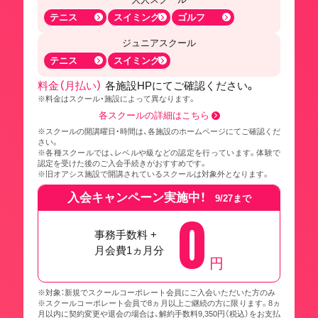
テニス
スイミング
ゴルフ
ジュニアスクール
テニス
スイミング
料金（月払い）
各施設HPにてご確認ください。
※料金はスクール・施設によって異なります。
各スクールの詳細はこちら
※スクールの開講曜日・時間は、各施設のホームページにてご確認くだ
さい。
※各種スクールでは、レベルや級などの認定を行っています。体験で
認定を受けた後のご入会手続きがおすすめです。
※旧オアシス施設で開講されているスクールは対象外となります。
入会キャンペーン実施中！
9/27まで
0
事務手数料 +
月会費1ヵ月分
円
※対象：新規でスクールコーポレート会員にご入会いただいた方のみ
※スクールコーポレート会員で8ヵ月以上ご継続の方に限ります。8ヵ
月以内に契約変更や退会の場合は、解約手数料9,350円（税込）をお支払