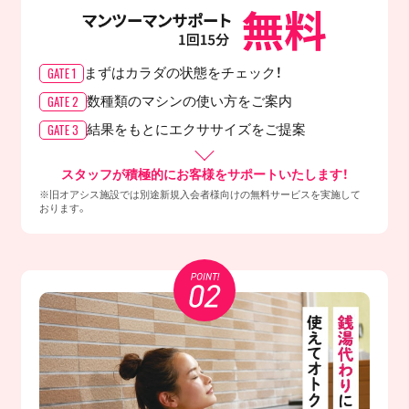
GATE 1
まずはカラダの
状態をチェック！
GATE 2
数種類のマシンの
使い方をご案内
GATE 3
結果をもとに
エクササイズをご提案
スタッフが積極的にお客様をサポートいたします！
※旧オアシス施設では別途新規入会者様向けの無料サービスを実施して
おります。