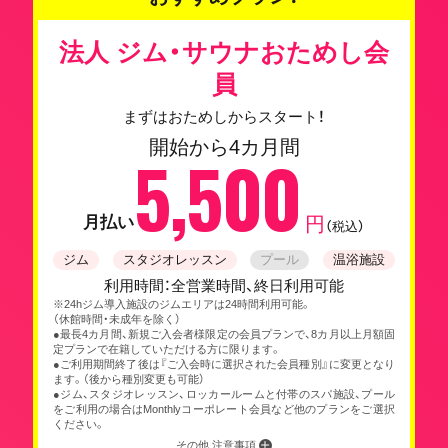
法人 ジム・サウナおためし会
員
まずはおためしからスタート！
開始から4カ月間
5,500
月払い
円
（税込）
ジム
スタジオレッスン
プール
温浴施設
利用時間：全営業時間、終日利用可能
※24hジム導入施設のジムエリアは24時間利用可能。
（休館時間・未成年を除く）
●最長4カ月間、新規ご入会者様限定の会員プランで、8カ月以上月額固
定プランで在籍していただける方に限ります。
●ご利用期間終了後は『ご入会時に選択された会員種別』に変更となり
ます。（後から種別変更も可能）
●ジム、スタジオレッスン、ロッカールームと付帯のスパ施設、プール
をご利用の場合はMonthlyコーポレート会員など他のプランをご選択
ください。
その他 注意事項