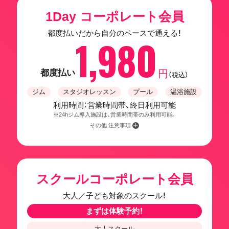
1Day コーポレート会員
都度払いだから自分のペースで通える！
1,980
都度払い
円
（税込）
ジム
スタジオレッスン
プール
温浴施設
利用時間：営業時間帯、終日利用可能
※24hジム導入施設は、営業時間帯のみ利用可能。
その他 注意事項
スクールコーポレート会員
大人／子ども対象のスクール！
まずは体験予約！
大人スクール