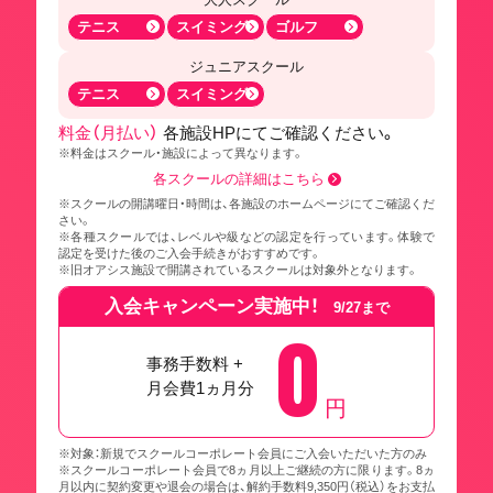
テニス
スイミング
ゴルフ
ジュニアスクール
テニス
スイミング
料金（月払い）
各施設HPにてご確認ください。
※料金はスクール・施設によって異なります。
各スクールの詳細はこちら
※スクールの開講曜日・時間は、各施設のホームページにてご確認くだ
さい。
※各種スクールでは、レベルや級などの認定を行っています。体験で
認定を受けた後のご入会手続きがおすすめです。
※旧オアシス施設で開講されているスクールは対象外となります。
入会キャンペーン実施中！
9/27まで
0
事務手数料 +
月会費1ヵ月分
円
※対象：新規でスクールコーポレート会員にご入会いただいた方のみ
※スクールコーポレート会員で8ヵ月以上ご継続の方に限ります。8ヵ
月以内に契約変更や退会の場合は、解約手数料9,350円（税込）をお支払