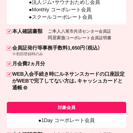
法人ジム・サウナおためし会員
Monthly コーポレート会員
スクールコーポレート会員
本人確認書類
ご本人
八尾市共済センター会員証
同居家族
コーポレート会員証明書
会員証発行等事務手数料1,650円（税込）
※初回登録時のみ
月会費2ヵ月分
WEB入会手続き時にルネサンスカードの口座設定
が
WEBで完了してない方は、キャッシュカードと
通帳
対象会員
1Day コーポレート会員