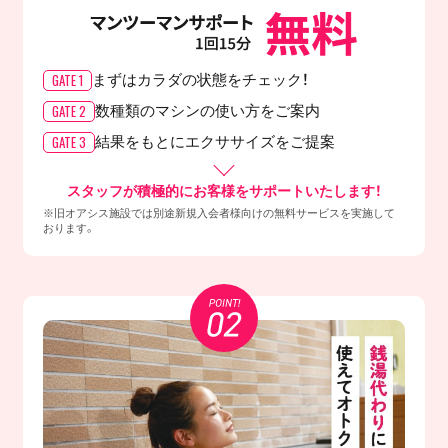
GATE 1
まずはカラダの
状態をチェック！
GATE 2
数種類のマシンの
使い方をご案内
GATE 3
結果をもとに
エクササイズをご提案
スタッフが積極的にお客様をサポートいたします！
※旧オアシス施設では別途新規入会者様向けの無料サービスを実施して
おります。