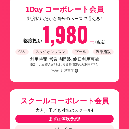
1Day コーポレート会員
都度払いだから自分のペースで通える！
1,980
都度払い
円
（税込）
ジム
スタジオレッスン
プール
温浴施設
利用時間：営業時間帯、終日利用可能
※24hジム導入施設は、営業時間帯のみ利用可能。
その他 注意事項
スクールコーポレート会員
大人／子ども対象のスクール！
まずは体験予約！
大人スクール