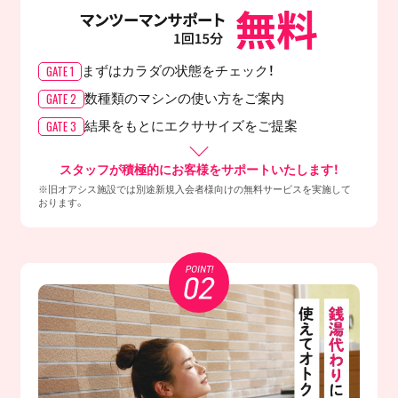
GATE 1
まずはカラダの
状態をチェック！
GATE 2
数種類のマシンの
使い方をご案内
GATE 3
結果をもとに
エクササイズをご提案
スタッフが積極的にお客様をサポートいたします！
※旧オアシス施設では別途新規入会者様向けの無料サービスを実施して
おります。