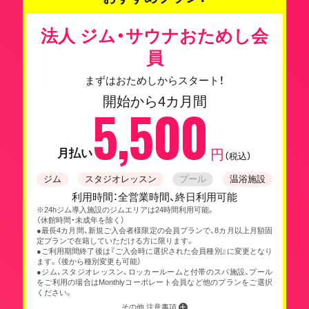
法人 ジム・サウナおためし会
員
まずはおためしからスタート！
開始から4カ月間
5,500
月払い
円
（税込）
ジム
スタジオレッスン
プール
温浴施設
利用時間：全営業時間、終日利用可能
※24hジム導入施設のジムエリアは24時間利用可能。
（休館時間・未成年を除く）
●最長4カ月間、新規ご入会者様限定の会員プランで、8カ月以上月額固
定プランで在籍していただける方に限ります。
●ご利用期間終了後は『ご入会時に選択された会員種別』に変更となり
ます。（後から種別変更も可能）
●ジム、スタジオレッスン、ロッカールームと付帯のスパ施設、プール
をご利用の場合はMonthlyコーポレート会員など他のプランをご選択
ください。
その他 注意事項