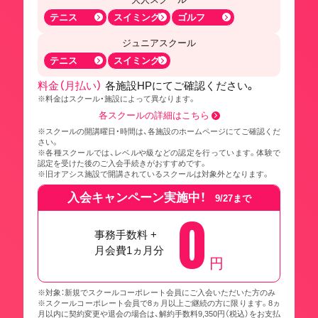
テニス
スイミング
ゴルフ
ジュニアスクール
テニス
スイミング
料金（月払い）
各施設HPにてご確認ください。
※料金はスクール・施設によって異なります。
各スクールの詳細はこちら
※スクールの開講曜日・時間は、各施設のホームページにてご確認くだ
さい。
※各種スクールでは、レベルや級などの認定を行っています。体験で
認定を受けた後のご入会手続きがおすすめです。
※旧オアシス施設で開講されているスクールは対象外となります。
入会キャンペーン実施中！
9/27まで
0
事務手数料 +
月会費1ヵ月分
円
※対象：新規でスクールコーポレート会員にご入会いただいた方のみ
※スクールコーポレート会員で8ヵ月以上ご継続の方に限ります。8ヵ
月以内に契約変更や退会の場合は、解約手数料9,350円（税込）をお支払