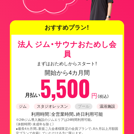
おすすめプラン！
法人 ジム・サウナおためし会
員
まずはおためしからスタート！
開始から4カ月間
5,500
月払い
円
（税込）
ジム
スタジオレッスン
プール
温浴施設
利用時間：全営業時間、終日利用可能
※24hジム導入施設のジムエリアは24時間利用可能。
（休館時間・未成年を除く）
●最長4カ月間、新規ご入会者様限定の会員プランで、8カ月以上月額固
定プランで在籍していただける方に限ります。