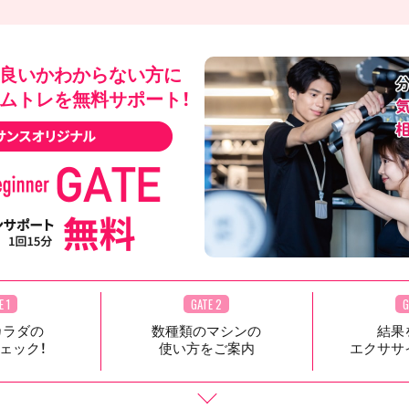
良いかわからない方に
ムトレを無料サポート！
E 1
GATE 2
G
カラダの
数種類のマシンの
結果
ェック！
使い方をご案内
エクササ