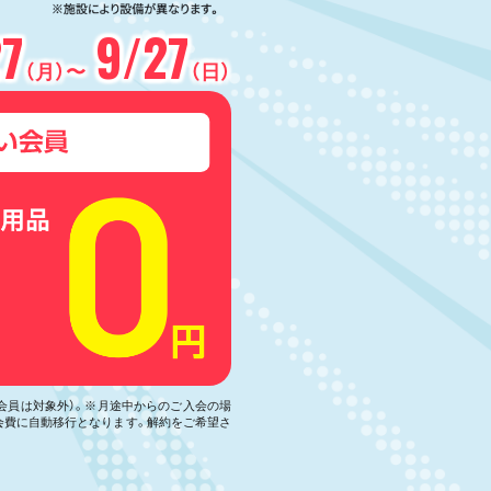
27
9/27
（月）〜
（日）
い会員は対象外）。※月途中からのご入会の場
会費に自動移行となります。解約をご希望さ