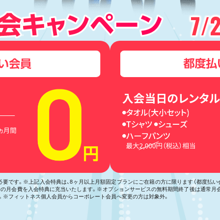
7/
が必要です。※上記入会特典は、8ヶ月以上月額固定プランにご在籍の方に限ります（都度払
月分の月会費を入会特典に充当いたします。※オプションサービスの無料期間終了後は通常月
。※フィットネス個人会員からコーポレート会員へ変更の方は対象外。