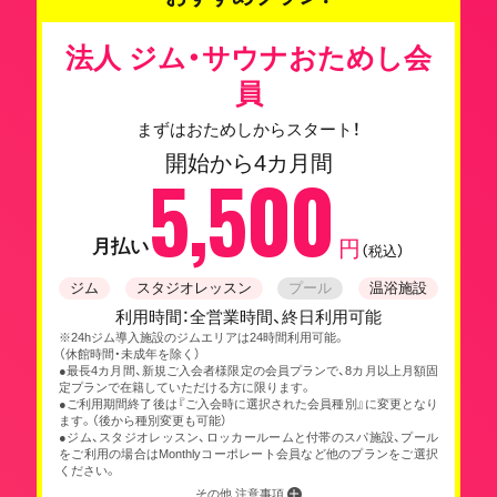
法人 ジム・サウナおためし会
員
まずはおためしからスタート！
開始から4カ月間
5,500
月払い
円
（税込）
ジム
スタジオレッスン
プール
温浴施設
利用時間：全営業時間、終日利用可能
※24hジム導入施設のジムエリアは24時間利用可能。
（休館時間・未成年を除く）
●最長4カ月間、新規ご入会者様限定の会員プランで、8カ月以上月額固
定プランで在籍していただける方に限ります。
●ご利用期間終了後は『ご入会時に選択された会員種別』に変更となり
ます。（後から種別変更も可能）
●ジム、スタジオレッスン、ロッカールームと付帯のスパ施設、プール
をご利用の場合はMonthlyコーポレート会員など他のプランをご選択
ください。
その他 注意事項