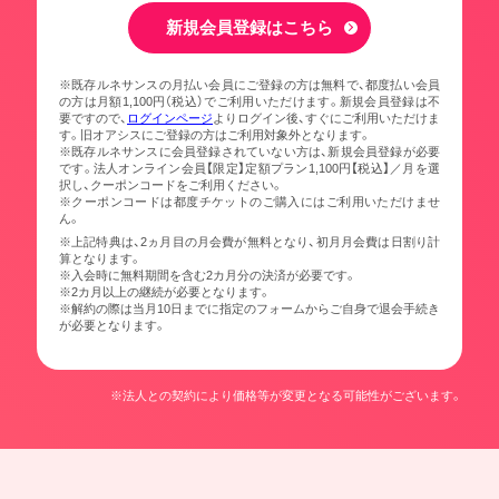
新規会員登録はこちら
※既存ルネサンスの月払い会員にご登録の方は無料で、都度払い会員
の方は月額1,100円（税込）でご利用いただけます。新規会員登録は不
要ですので、
ログインページ
よりログイン後、すぐにご利用いただけま
す。旧オアシスにご登録の方はご利用対象外となります。
※既存ルネサンスに会員登録されていない方は、新規会員登録が必要
です。法人オンライン会員【限定】定額プラン1,100円【税込】／月を選
択し、クーポンコードをご利用ください。
※クーポンコードは都度チケットのご購入にはご利用いただけませ
ん。
※上記特典は、2ヵ月目の月会費が無料となり、初月月会費は日割り計
算となります。
※入会時に無料期間を含む2カ月分の決済が必要です。
※2カ月以上の継続が必要となります。
※解約の際は当月10日までに指定のフォームからご自身で退会手続き
が必要となります。
※法人との契約により価格等が変更となる可能性がございます。