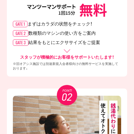
GATE 1
まずはカラダの
状態をチェック！
GATE 2
数種類のマシンの
使い方をご案内
GATE 3
結果をもとに
エクササイズをご提案
スタッフが積極的にお客様をサポートいたします！
※旧オアシス施設では別途新規入会者様向けの無料サービスを実施して
おります。