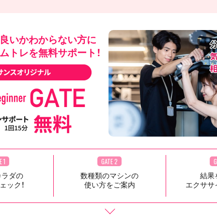
良いかわからない方に
ムトレを無料サポート！
E 1
GATE 2
G
カラダの
数種類のマシンの
結果
ェック！
使い方をご案内
エクササ