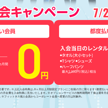
7/
が必要です。※上記入会特典は、8ヶ月以上月額固定プランにご在籍の方に限ります（都度払
月分の月会費を入会特典に充当いたします。※オプションサービスの無料期間終了後は通常月
。※フィットネス個人会員からコーポレート会員へ変更の方は対象外。