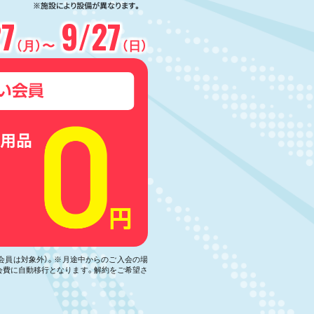
27
9/27
（月）〜
（日）
い会員は対象外）。※月途中からのご入会の場
会費に自動移行となります。解約をご希望さ