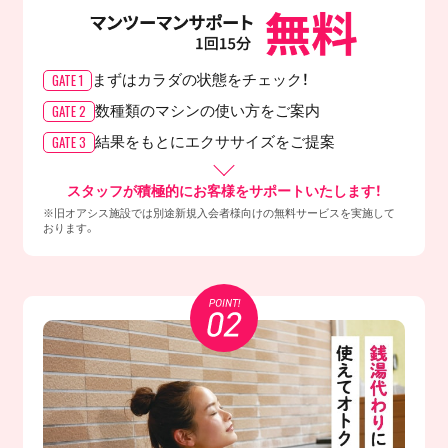
GATE 1
まずはカラダの
状態をチェック！
GATE 2
数種類のマシンの
使い方をご案内
GATE 3
結果をもとに
エクササイズをご提案
スタッフが積極的にお客様をサポートいたします！
※旧オアシス施設では別途新規入会者様向けの無料サービスを実施して
おります。