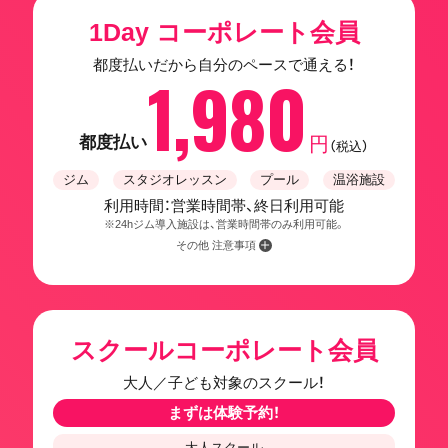
1Day コーポレート会員
都度払いだから自分のペースで通える！
1,980
都度払い
円
（税込）
ジム
スタジオレッスン
プール
温浴施設
利用時間：営業時間帯、終日利用可能
※24hジム導入施設は、営業時間帯のみ利用可能。
その他 注意事項
スクールコーポレート会員
大人／子ども対象のスクール！
まずは体験予約！
大人スクール