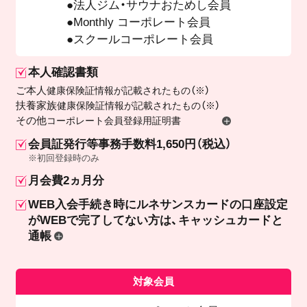
法人ジム・サウナおためし会員
Monthly コーポレート会員
スクールコーポレート会員
本人確認書類
ご本人
健康保険証情報が記載されたもの（※）
扶養家族
健康保険証情報が記載されたもの（※）
その他
コーポレート会員登録用証明書
会員証発行等事務手数料1,650円（税込）
※初回登録時のみ
月会費2ヵ月分
WEB入会手続き時にルネサンスカードの口座設定
が
WEBで完了してない方は、キャッシュカードと
通帳
対象会員