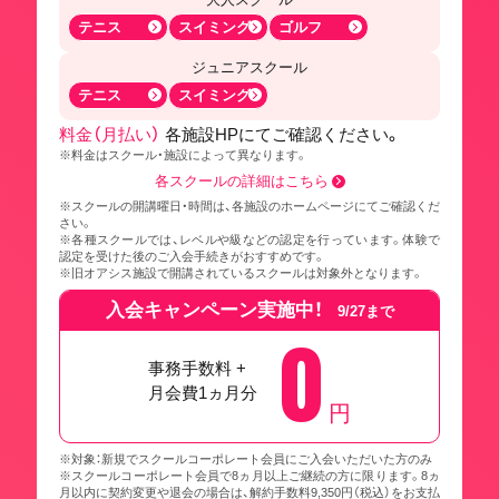
テニス
スイミング
ゴルフ
ジュニアスクール
テニス
スイミング
料金（月払い）
各施設HPにてご確認ください。
※料金はスクール・施設によって異なります。
各スクールの詳細はこちら
※スクールの開講曜日・時間は、各施設のホームページにてご確認くだ
さい。
※各種スクールでは、レベルや級などの認定を行っています。体験で
認定を受けた後のご入会手続きがおすすめです。
※旧オアシス施設で開講されているスクールは対象外となります。
入会キャンペーン実施中！
9/27まで
0
事務手数料 +
月会費1ヵ月分
円
※対象：新規でスクールコーポレート会員にご入会いただいた方のみ
※スクールコーポレート会員で8ヵ月以上ご継続の方に限ります。8ヵ
月以内に契約変更や退会の場合は、解約手数料9,350円（税込）をお支払