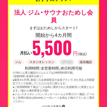
法人 ジム・サウナおためし会
員
まずはおためしからスタート！
開始から4カ月間
5,500
月払い
円
（税込）
ジム
スタジオレッスン
プール
温浴施設
利用時間：全営業時間、終日利用可能
※24hジム導入施設のジムエリアは24時間利用可能。
（休館時間・未成年を除く）
●最長4カ月間、新規ご入会者様限定の会員プランで、8カ月以上月額固
定プランで在籍していただける方に限ります。
●ご利用期間終了後は『ご入会時に選択された会員種別』に変更となり
ます。（後から種別変更も可能）
●ジム、スタジオレッスン、ロッカールームと付帯のスパ施設、プール
をご利用の場合はMonthlyコーポレート会員など他のプランをご選択
ください。
その他 注意事項