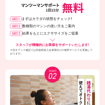
GATE 1
まずはカラダの
状態をチェック！
GATE 2
数種類のマシンの
使い方をご案内
GATE 3
結果をもとに
エクササイズをご提案
スタッフが積極的にお客様をサポートいたします！
※旧オアシス施設では別途新規入会者様向けの無料サービスを実施して
おります。