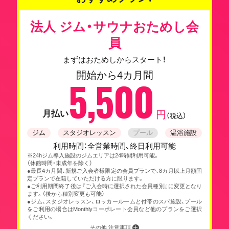
法人 ジム・サウナおためし会
員
まずはおためしからスタート！
開始から4カ月間
5,500
月払い
円
（税込）
ジム
スタジオレッスン
プール
温浴施設
利用時間：全営業時間、終日利用可能
※24hジム導入施設のジムエリアは24時間利用可能。
（休館時間・未成年を除く）
●最長4カ月間、新規ご入会者様限定の会員プランで、8カ月以上月額固
定プランで在籍していただける方に限ります。
●ご利用期間終了後は『ご入会時に選択された会員種別』に変更となり
ます。（後から種別変更も可能）
●ジム、スタジオレッスン、ロッカールームと付帯のスパ施設、プール
をご利用の場合はMonthlyコーポレート会員など他のプランをご選択
ください。
その他 注意事項