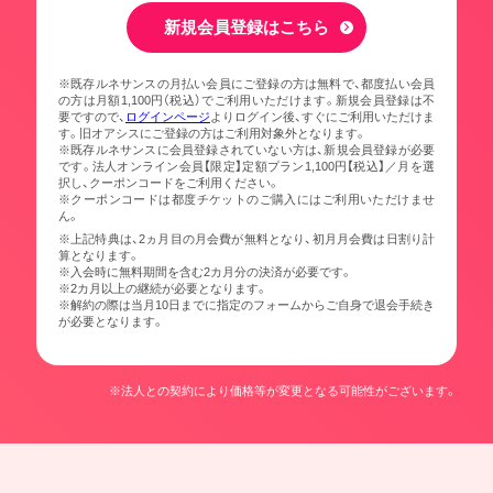
新規会員登録はこちら
※既存ルネサンスの月払い会員にご登録の方は無料で、都度払い会員
の方は月額1,100円（税込）でご利用いただけます。新規会員登録は不
要ですので、
ログインページ
よりログイン後、すぐにご利用いただけま
す。旧オアシスにご登録の方はご利用対象外となります。
※既存ルネサンスに会員登録されていない方は、新規会員登録が必要
です。法人オンライン会員【限定】定額プラン1,100円【税込】／月を選
択し、クーポンコードをご利用ください。
※クーポンコードは都度チケットのご購入にはご利用いただけませ
ん。
※上記特典は、2ヵ月目の月会費が無料となり、初月月会費は日割り計
算となります。
※入会時に無料期間を含む2カ月分の決済が必要です。
※2カ月以上の継続が必要となります。
※解約の際は当月10日までに指定のフォームからご自身で退会手続き
が必要となります。
※法人との契約により価格等が変更となる可能性がございます。