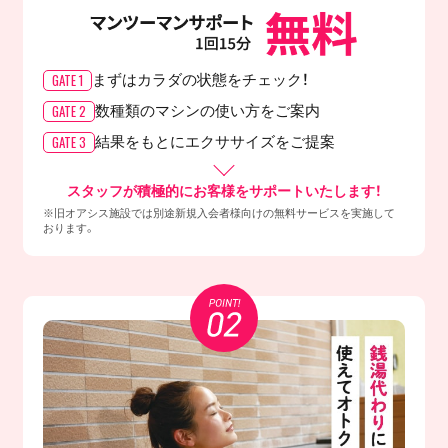
GATE 1
まずはカラダの
状態をチェック！
GATE 2
数種類のマシンの
使い方をご案内
GATE 3
結果をもとに
エクササイズをご提案
スタッフが積極的にお客様をサポートいたします！
※旧オアシス施設では別途新規入会者様向けの無料サービスを実施して
おります。