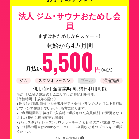
法人 ジム・サウナおためし会
員
まずはおためしからスタート！
開始から4カ月間
5,500
月払い
円
（税込）
ジム
スタジオレッスン
プール
温浴施設
利用時間：全営業時間、終日利用可能
※24hジム導入施設のジムエリアは24時間利用可能。
（休館時間・未成年を除く）
●最長4カ月間、新規ご入会者様限定の会員プランで、8カ月以上月額固
定プランで在籍していただける方に限ります。
●ご利用期間終了後は『ご入会時に選択された会員種別』に変更となり
ます。（後から種別変更も可能）
●ジム、スタジオレッスン、ロッカールームと付帯のスパ施設、プール
をご利用の場合はMonthlyコーポレート会員など他のプランをご選択
ください。
その他 注意事項