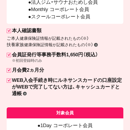
法人ジム・サウナおためし会員
Monthly コーポレート会員
スクールコーポレート会員
本人確認書類
ご本人
健康保険証情報が記載されたもの（※）
扶養家族
健康保険証情報が記載されたもの（※）
会員証発行等事務手数料1,650円（税込）
※初回登録時のみ
月会費2ヵ月分
WEB入会手続き時にルネサンスカードの口座設定
が
WEBで完了してない方は、キャッシュカードと
通帳
対象会員
1Day コーポレート会員