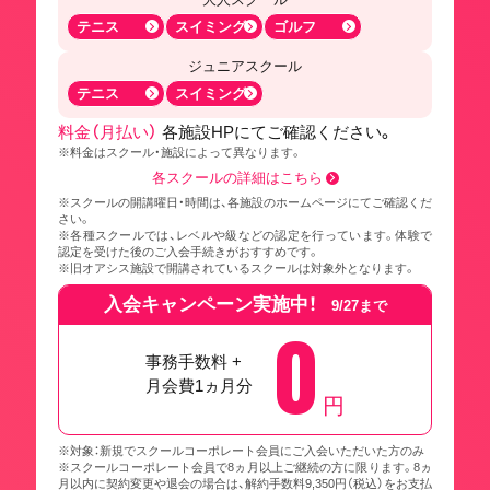
テニス
スイミング
ゴルフ
ジュニアスクール
テニス
スイミング
料金（月払い）
各施設HPにてご確認ください。
※料金はスクール・施設によって異なります。
各スクールの詳細はこちら
※スクールの開講曜日・時間は、各施設のホームページにてご確認くだ
さい。
※各種スクールでは、レベルや級などの認定を行っています。体験で
認定を受けた後のご入会手続きがおすすめです。
※旧オアシス施設で開講されているスクールは対象外となります。
入会キャンペーン実施中！
9/27まで
0
事務手数料 +
月会費1ヵ月分
円
※対象：新規でスクールコーポレート会員にご入会いただいた方のみ
※スクールコーポレート会員で8ヵ月以上ご継続の方に限ります。8ヵ
月以内に契約変更や退会の場合は、解約手数料9,350円（税込）をお支払