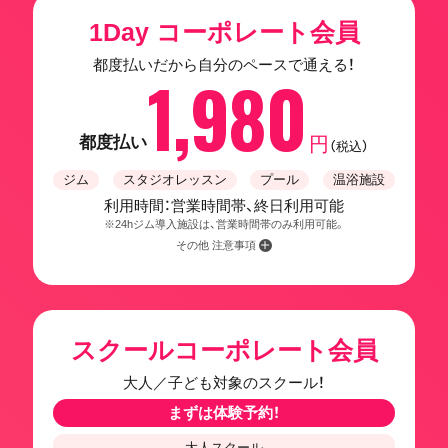
1Day コーポレート会員
都度払いだから自分のペースで通える！
1,980
都度払い
円
（税込）
ジム
スタジオレッスン
プール
温浴施設
利用時間：営業時間帯、終日利用可能
※24hジム導入施設は、営業時間帯のみ利用可能。
その他 注意事項
スクールコーポレート会員
大人／子ども対象のスクール！
まずは体験予約！
大人スクール