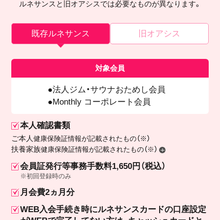
ルネサンスと旧オアシスでは必要なものが異なります。
既存ルネサンス
旧オアシス
対象会員
法人ジム・サウナおためし会員
Monthly コーポレート会員
本人確認書類
ご本人
健康保険証情報が記載されたもの（※）
扶養家族
健康保険証情報が記載されたもの（※）
会員証発行等事務手数料1,650円（税込）
※初回登録時のみ
月会費2ヵ月分
WEB入会手続き時にルネサンスカードの口座設定