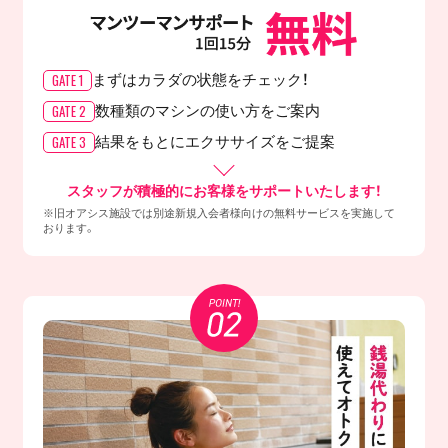
GATE 1
まずはカラダの
状態をチェック！
GATE 2
数種類のマシンの
使い方をご案内
GATE 3
結果をもとに
エクササイズをご提案
スタッフが積極的にお客様をサポートいたします！
※旧オアシス施設では別途新規入会者様向けの無料サービスを実施して
おります。