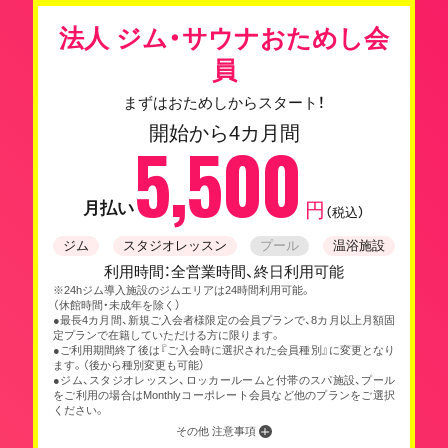
法人 ジム・サウナおためし会
員
まずはおためしからスタート！
開始から4カ月間
5,500
月払い
円
（税込）
ジム
スタジオレッスン
プール
温浴施設
利用時間：全営業時間、終日利用可能
※24hジム導入施設のジムエリアは24時間利用可能。
（休館時間・未成年を除く）
●最長4カ月間、新規ご入会者様限定の会員プランで、8カ月以上月額固
定プランで在籍していただける方に限ります。
●ご利用期間終了後は『ご入会時に選択された会員種別』に変更となり
ます。（後から種別変更も可能）
●ジム、スタジオレッスン、ロッカールームと付帯のスパ施設、プール
をご利用の場合はMonthlyコーポレート会員など他のプランをご選択
ください。
その他 注意事項