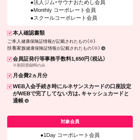
法人ジム・サウナおためし会員
Monthly コーポレート会員
スクールコーポレート会員
本人確認書類
ご本人
健康保険証情報が記載されたもの（※）
扶養家族
健康保険証情報が記載されたもの（※）
会員証発行等事務手数料1,650円（税込）
※初回登録時のみ
月会費2ヵ月分
WEB入会手続き時にルネサンスカードの口座設定
が
WEBで完了してない方は、キャッシュカードと
通帳
対象会員
1Day コーポレート会員