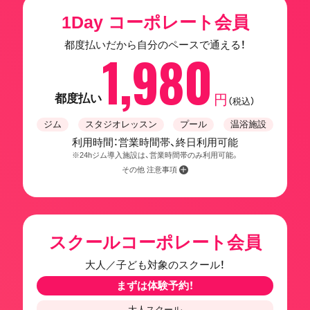
1Day コーポレート会員
都度払いだから自分のペースで通える！
1,980
都度払い
円
（税込）
ジム
スタジオレッスン
プール
温浴施設
利用時間：営業時間帯、終日利用可能
※24hジム導入施設は、営業時間帯のみ利用可能。
その他 注意事項
スクールコーポレート会員
大人／子ども対象のスクール！
まずは体験予約！
大人スクール