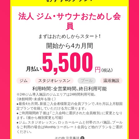
法人 ジム・サウナおためし会
員
まずはおためしからスタート！
開始から4カ月間
5,500
月払い
円
（税込）
ジム
スタジオレッスン
プール
温浴施設
利用時間：全営業時間、終日利用可能
※24hジム導入施設のジムエリアは24時間利用可能。
（休館時間・未成年を除く）
●最長4カ月間、新規ご入会者様限定の会員プランで、8カ月以上月額固
定プランで在籍していただける方に限ります。
●ご利用期間終了後は『ご入会時に選択された会員種別』に変更となり
ます。（後から種別変更も可能）
●ジム、スタジオレッスン、ロッカールームと付帯のスパ施設、プール
をご利用の場合はMonthlyコーポレート会員など他のプランをご選択
ください。
その他 注意事項