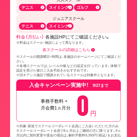
テニス
スイミング
ゴルフ
ジュニアスクール
テニス
スイミング
料金（月払い）
各施設HPにてご確認ください。
※料金はスクール・施設によって異なります。
各スクールの詳細はこちら
※スクールの開講曜日・時間は、各施設のホームページにてご確認くだ
さい。
※各種スクールでは、レベルや級などの認定を行っています。体験で
認定を受けた後のご入会手続きがおすすめです。
※旧オアシス施設で開講されているスクールは対象外となります。
入会キャンペーン実施中！
9/27まで
0
事務手数料 +
月会費1ヵ月分
円
※対象：新規でスクールコーポレート会員にご入会いただいた方のみ
※スクールコーポレート会員で8ヵ月以上ご継続の方に限ります。8ヵ
月以内に契約変更や退会の場合は、解約手数料9,350円（税込）をお支払