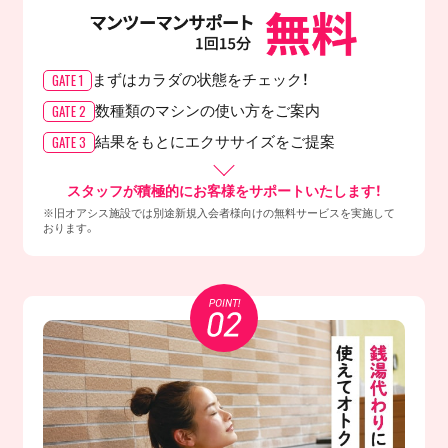
GATE 1
まずはカラダの
状態をチェック！
GATE 2
数種類のマシンの
使い方をご案内
GATE 3
結果をもとに
エクササイズをご提案
スタッフが積極的にお客様をサポートいたします！
※旧オアシス施設では別途新規入会者様向けの無料サービスを実施して
おります。