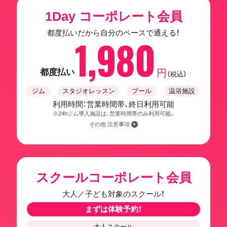
1Day コーポレート会員
都度払いだから自分のペースで通える！
1,980
都度払い
円
（税込）
ジム
スタジオレッスン
プール
温浴施設
利用時間：営業時間帯、終日利用可能
※24hジム導入施設は、営業時間帯のみ利用可能。
その他 注意事項
スクールコーポレート会員
大人／子ども対象のスクール！
まずは体験予約！
大人スクール