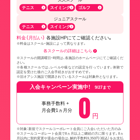
テニス
スイミング
ゴルフ
ジュニアスクール
テニス
スイミング
料金（月払い）
各施設HPにてご確認ください。
※料金はスクール・施設によって異なります。
各スクールの詳細はこちら
※スクールの開講曜日・時間は、各施設のホームページにてご確認くだ
さい。
※各種スクールでは、レベルや級などの認定を行っています。体験で
認定を受けた後のご入会手続きがおすすめです。
※旧オアシス施設で開講されているスクールは対象外となります。
入会キャンペーン実施中！
9/27まで
0
事務手数料 +
月会費1ヵ月分
円
※対象：新規でスクールコーポレート会員にご入会いただいた方のみ
※スクールコーポレート会員で8ヵ月以上ご継続の方に限ります。8ヵ
月以内に契約変更や退会の場合は、解約手数料9,350円（税込）をお支払