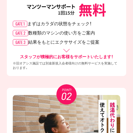
GATE 1
まずはカラダの
状態をチェック！
GATE 2
数種類のマシンの
使い方をご案内
GATE 3
結果をもとに
エクササイズをご提案
スタッフが積極的にお客様をサポートいたします！
※旧オアシス施設では別途新規入会者様向けの無料サービスを実施して
おります。