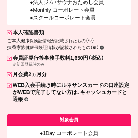
法人ジム・サウナおためし会員
Monthly コーポレート会員
スクールコーポレート会員
本人確認書類
ご本人
健康保険証情報が記載されたもの（※）
扶養家族
健康保険証情報が記載されたもの（※）
会員証発行等事務手数料1,650円（税込）
※初回登録時のみ
月会費2ヵ月分
WEB入会手続き時にルネサンスカードの口座設定
が
WEBで完了してない方は、キャッシュカードと
通帳
対象会員
1Day コーポレート会員