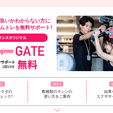
良いかわからない方に
ムトレを無料サポート！
E 1
GATE 2
G
カラダの
数種類のマシンの
結果
ェック！
使い方をご案内
エクササ