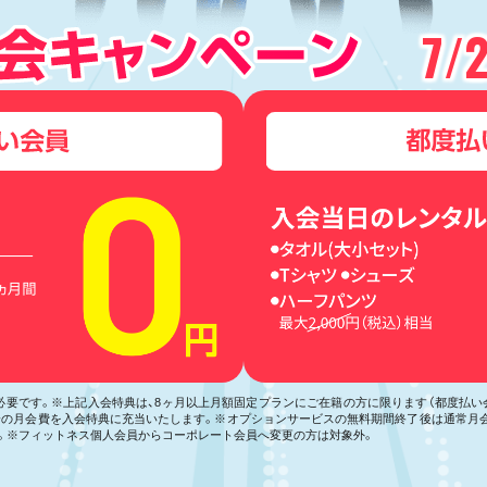
7/
が必要です。※上記入会特典は、8ヶ月以上月額固定プランにご在籍の方に限ります（都度払
月分の月会費を入会特典に充当いたします。※オプションサービスの無料期間終了後は通常月
。※フィットネス個人会員からコーポレート会員へ変更の方は対象外。