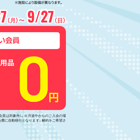
27
9/27
（月）〜
（日）
い会員は対象外）。※月途中からのご入会の場
会費に自動移行となります。解約をご希望さ