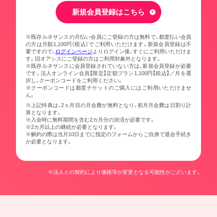
新規会員登録はこちら
※既存ルネサンスの月払い会員にご登録の方は無料で、都度払い会員
の方は月額1,100円（税込）でご利用いただけます。新規会員登録は不
要ですので、
ログインページ
よりログイン後、すぐにご利用いただけま
す。旧オアシスにご登録の方はご利用対象外となります。
※既存ルネサンスに会員登録されていない方は、新規会員登録が必要
です。法人オンライン会員【限定】定額プラン1,100円【税込】／月を選
択し、クーポンコードをご利用ください。
※クーポンコードは都度チケットのご購入にはご利用いただけませ
ん。
※上記特典は、2ヵ月目の月会費が無料となり、初月月会費は日割り計
算となります。
※入会時に無料期間を含む2カ月分の決済が必要です。
※2カ月以上の継続が必要となります。
※解約の際は当月10日までに指定のフォームからご自身で退会手続き
が必要となります。
※法人との契約により価格等が変更となる可能性がございます。