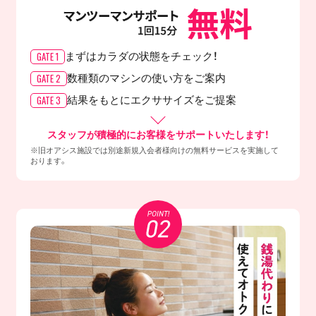
GATE 1
まずはカラダの
状態をチェック！
GATE 2
数種類のマシンの
使い方をご案内
GATE 3
結果をもとに
エクササイズをご提案
スタッフが積極的にお客様をサポートいたします！
※旧オアシス施設では別途新規入会者様向けの無料サービスを実施して
おります。