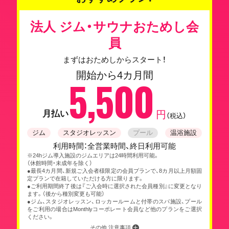
法人 ジム・サウナおためし会
員
まずはおためしからスタート！
開始から4カ月間
5,500
月払い
円
（税込）
ジム
スタジオレッスン
プール
温浴施設
利用時間：全営業時間、終日利用可能
※24hジム導入施設のジムエリアは24時間利用可能。
（休館時間・未成年を除く）
●最長4カ月間、新規ご入会者様限定の会員プランで、8カ月以上月額固
定プランで在籍していただける方に限ります。
●ご利用期間終了後は『ご入会時に選択された会員種別』に変更となり
ます。（後から種別変更も可能）
●ジム、スタジオレッスン、ロッカールームと付帯のスパ施設、プール
をご利用の場合はMonthlyコーポレート会員など他のプランをご選択
ください。
その他 注意事項