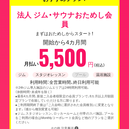
法人 ジム・サウナおためし会
員
まずはおためしからスタート！
開始から4カ月間
5,500
月払い
円
（税込）
ジム
スタジオレッスン
プール
温浴施設
利用時間：全営業時間、終日利用可能
※24hジム導入施設のジムエリアは24時間利用可能。
（休館時間・未成年を除く）
●最長4カ月間、新規ご入会者様限定の会員プランで、8カ月以上月額固
定プランで在籍していただける方に限ります。
●ご利用期間終了後は『ご入会時に選択された会員種別』に変更となり
ます。（後から種別変更も可能）
●ジム、スタジオレッスン、ロッカールームと付帯のスパ施設、プール
をご利用の場合はMonthlyコーポレート会員など他のプランをご選択
ください。
その他 注意事項