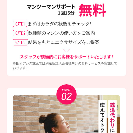
GATE 1
まずはカラダの
状態をチェック！
GATE 2
数種類のマシンの
使い方をご案内
GATE 3
結果をもとに
エクササイズをご提案
スタッフが積極的にお客様をサポートいたします！
※旧オアシス施設では別途新規入会者様向けの無料サービスを実施して
おります。