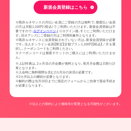
新規会員登録はこちら
※既存ルネサンスの月払い会員にご登録の方は無料で、都度払い会員
の方は月額1,100円（税込）でご利用いただけます。新規会員登録は不
要ですので、
ログインページ
よりログイン後、すぐにご利用いただけま
す。旧オアシスにご登録の方はご利用対象外となります。
※既存ルネサンスに会員登録されていない方は、新規会員登録が必要
です。法人オンライン会員【限定】定額プラン1,100円【税込】／月を選
択し、クーポンコードをご利用ください。
※クーポンコードは都度チケットのご購入にはご利用いただけませ
ん。
※上記特典は、2ヵ月目の月会費が無料となり、初月月会費は日割り計
算となります。
※入会時に無料期間を含む2カ月分の決済が必要です。
※2カ月以上の継続が必要となります。
※解約の際は当月10日までに指定のフォームからご自身で退会手続き
が必要となります。
※法人との契約により価格等が変更となる可能性がございます。