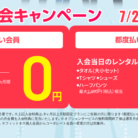
7/
が必要です。※上記入会特典は、8ヶ月以上月額固定プランにご在籍の方に限ります（都度払
月分の月会費を入会特典に充当いたします。※オプションサービスの無料期間終了後は通常月
。※フィットネス個人会員からコーポレート会員へ変更の方は対象外。