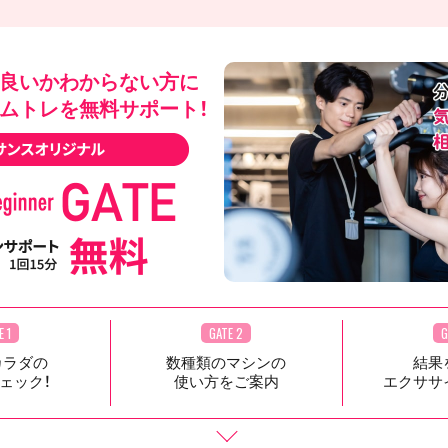
良いかわからない方に
ムトレを無料サポート！
E 1
GATE 2
G
カラダの
数種類のマシンの
結果
ェック！
使い方をご案内
エクササ