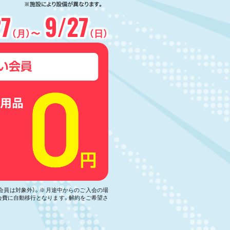
27
9/27
（月）〜
（日）
い会員は対象外）。※月途中からのご入会の場
会費に自動移行となります。解約をご希望さ