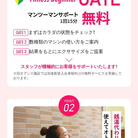
GATE 1
まずはカラダの
状態をチェック！
GATE 2
数種類のマシンの
使い方をご案内
GATE 3
結果をもとに
エクササイズをご提案
スタッフが積極的にお客様をサポートいたします！
※旧オアシス施設では別途新規入会者様向けの無料サービスを実施して
おります。