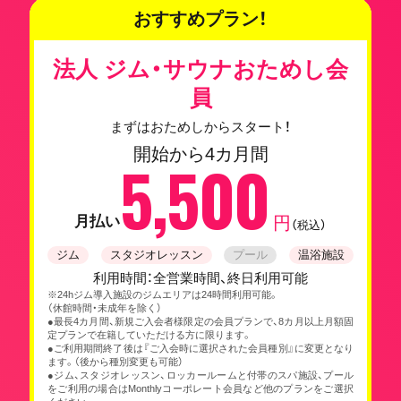
おすすめプラン！
法人 ジム・サウナおためし会
員
まずはおためしからスタート！
開始から4カ月間
5,500
月払い
円
（税込）
ジム
スタジオレッスン
プール
温浴施設
利用時間：全営業時間、終日利用可能
※24hジム導入施設のジムエリアは24時間利用可能。
（休館時間・未成年を除く）
●最長4カ月間、新規ご入会者様限定の会員プランで、8カ月以上月額固
定プランで在籍していただける方に限ります。
●ご利用期間終了後は『ご入会時に選択された会員種別』に変更となり
ます。（後から種別変更も可能）
●ジム、スタジオレッスン、ロッカールームと付帯のスパ施設、プール
をご利用の場合はMonthlyコーポレート会員など他のプランをご選択