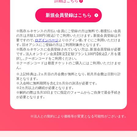
詳細はこちら
新規会員登録はこちら
※既存ルネサンスの月払い会員にご登録の方は無料で、都度払い会員
の方は月額1,100円（税込）でご利用いただけます。新規会員登録は不
要ですので、
ログインページ
よりログイン後、すぐにご利用いただけま
す。旧オアシスにご登録の方はご利用対象外となります。
※既存ルネサンスに会員登録されていない方は、新規会員登録が必要
です。法人オンライン会員【限定】定額プラン1,100円【税込】／月を選
択し、クーポンコードをご利用ください。
※クーポンコードは都度チケットのご購入にはご利用いただけませ
ん。
※上記特典は、2ヵ月目の月会費が無料となり、初月月会費は日割り計
算となります。
※入会時に無料期間を含む2カ月分の決済が必要です。
※2カ月以上の継続が必要となります。
※解約の際は当月10日までに指定のフォームからご自身で退会手続き
が必要となります。
※法人との契約により価格等が変更となる可能性がございます。