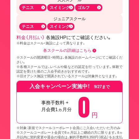
テニス
スイミング
ゴルフ
ジュニアスクール
テニス
スイミング
料金（月払い）
各施設HPにてご確認ください。
※料金はスクール・施設によって異なります。
各スクールの詳細はこちら
※スクールの開講曜日・時間は、各施設のホームページにてご確認くだ
さい。
※各種スクールでは、レベルや級などの認定を行っています。体験で
認定を受けた後のご入会手続きがおすすめです。
※旧オアシス施設で開講されているスクールは対象外となります。
入会キャンペーン実施中！
9/27まで
0
事務手数料 +
月会費1ヵ月分
円
※対象：新規でスクールコーポレート会員にご入会いただいた方のみ
※スクールコーポレート会員で8ヵ月以上ご継続の方に限ります。8ヵ
月以内に契約変更や退会の場合は、解約手数料9,350円（税込）をお支払