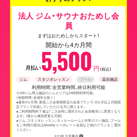
法人 ジム・サウナおためし会
員
まずはおためしからスタート！
開始から4カ月間
5,500
月払い
円
（税込）
ジム
スタジオレッスン
プール
温浴施設
利用時間：全営業時間、終日利用可能
※24hジム導入施設のジムエリアは24時間利用可能。
（休館時間・未成年を除く）
●最長4カ月間、新規ご入会者様限定の会員プランで、8カ月以上月額固
定プランで在籍していただける方に限ります。
●ご利用期間終了後は『ご入会時に選択された会員種別』に変更となり
ます。（後から種別変更も可能）
●ジム、スタジオレッスン、ロッカールームと付帯のスパ施設、プール
をご利用の場合はMonthlyコーポレート会員など他のプランをご選択
ください。
その他 注意事項