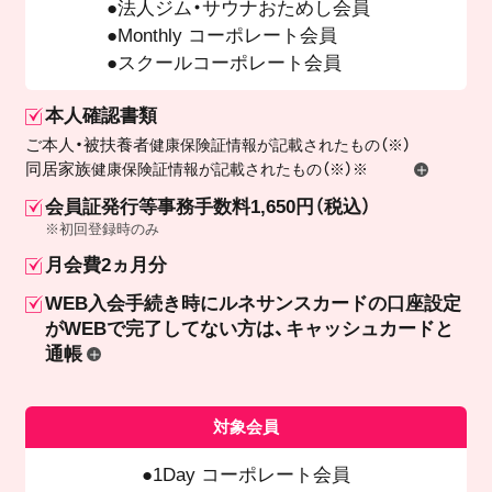
法人ジム・サウナおためし会員
Monthly コーポレート会員
スクールコーポレート会員
本人確認書類
ご本人・被扶養者
健康保険証情報が記載されたもの（※）
同居家族
健康保険証情報が記載されたもの（※）※
会員証発行等事務手数料1,650円（税込）
※初回登録時のみ
月会費2ヵ月分
WEB入会手続き時にルネサンスカードの口座設定
が
WEBで完了してない方は、キャッシュカードと
通帳
対象会員
1Day コーポレート会員