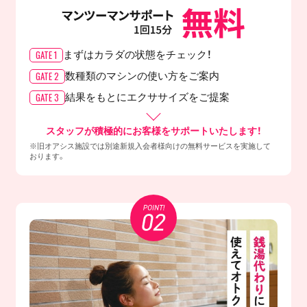
GATE 1
まずはカラダの
状態をチェック！
GATE 2
数種類のマシンの
使い方をご案内
GATE 3
結果をもとに
エクササイズをご提案
スタッフが積極的にお客様をサポートいたします！
※旧オアシス施設では別途新規入会者様向けの無料サービスを実施して
おります。