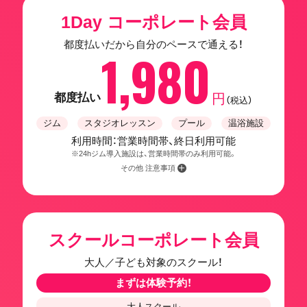
1Day コーポレート会員
都度払いだから自分のペースで通える！
1,980
都度払い
円
（税込）
ジム
スタジオレッスン
プール
温浴施設
利用時間：営業時間帯、終日利用可能
※24hジム導入施設は、営業時間帯のみ利用可能。
その他 注意事項
スクールコーポレート会員
大人／子ども対象のスクール！
まずは体験予約！
大人スクール