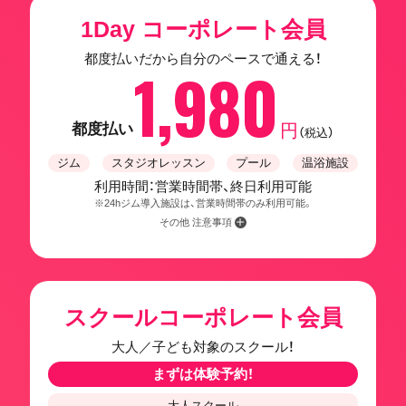
1Day コーポレート会員
都度払いだから自分のペースで通える！
1,980
都度払い
円
（税込）
ジム
スタジオレッスン
プール
温浴施設
利用時間：営業時間帯、終日利用可能
※24hジム導入施設は、営業時間帯のみ利用可能。
その他 注意事項
スクールコーポレート会員
大人／子ども対象のスクール！
まずは体験予約！
大人スクール