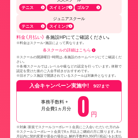
テニス
スイミング
ゴルフ
ジュニアスクール
テニス
スイミング
料金（月払い）
各施設HPにてご確認ください。
※料金はスクール・施設によって異なります。
各スクールの詳細はこちら
※スクールの開講曜日・時間は、各施設のホームページにてご確認くだ
さい。
※各種スクールでは、レベルや級などの認定を行っています。体験で
認定を受けた後のご入会手続きがおすすめです。
※旧オアシス施設で開講されているスクールは対象外となります。
入会キャンペーン実施中！
9/27まで
0
事務手数料 +
月会費1ヵ月分
円
※対象：新規でスクールコーポレート会員にご入会いただいた方のみ
※スクールコーポレート会員で8ヵ月以上ご継続の方に限ります。8ヵ
月以内に契約変更や退会の場合は、解約手数料9,350円（税込）をお支払