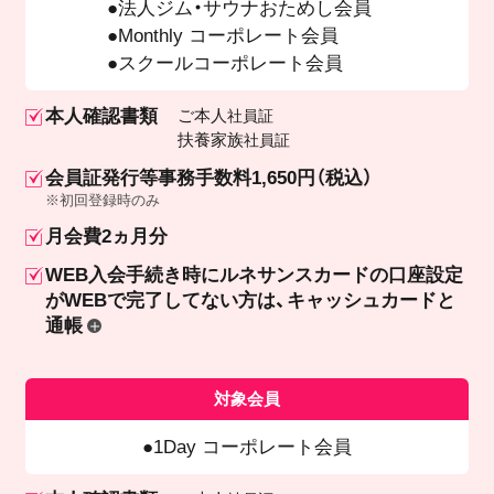
法人ジム・サウナおためし会員
Monthly コーポレート会員
スクールコーポレート会員
本人確認書類
ご本人
社員証
扶養家族
社員証
会員証発行等事務手数料1,650円（税込）
※初回登録時のみ
月会費2ヵ月分
WEB入会手続き時にルネサンスカードの口座設定
が
WEBで完了してない方は、キャッシュカードと
通帳
対象会員
1Day コーポレート会員