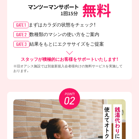
GATE 1
まずはカラダの
状態をチェック！
GATE 2
数種類のマシンの
使い方をご案内
GATE 3
結果をもとに
エクササイズをご提案
スタッフが積極的にお客様をサポートいたします！
※旧オアシス施設では別途新規入会者様向けの無料サービスを実施して
おります。