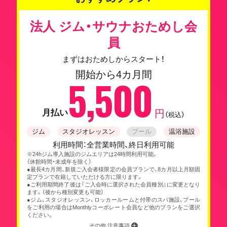
法人 ジム・サウナおためし会
員
まずはおためしからスタート！
開始から4カ月間
5,500
月払い
円
（税込）
ジム
スタジオレッスン
プール
温浴施設
利用時間：全営業時間、終日利用可能
※24hジム導入施設のジムエリアは24時間利用可能。
（休館時間・未成年を除く）
●最長4カ月間、新規ご入会者様限定の会員プランで、8カ月以上月額固
定プランで在籍していただける方に限ります。
●ご利用期間終了後は『ご入会時に選択された会員種別』に変更となり
ます。（後から種別変更も可能）
●ジム、スタジオレッスン、ロッカールームと付帯のスパ施設、プール
をご利用の場合はMonthlyコーポレート会員など他のプランをご選択
ください。
その他 注意事項